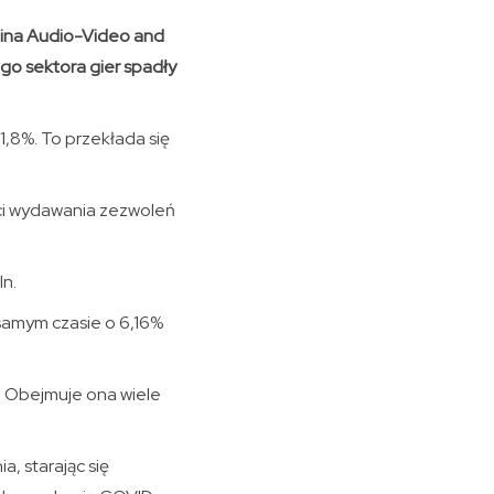
hina Audio-Video and
ego sektora gier spadły
1,8%. To przekłada się
ci wydawania zezwoleń
ln.
 samym czasie o 6,16%
ej. Obejmuje ona wiele
, starając się