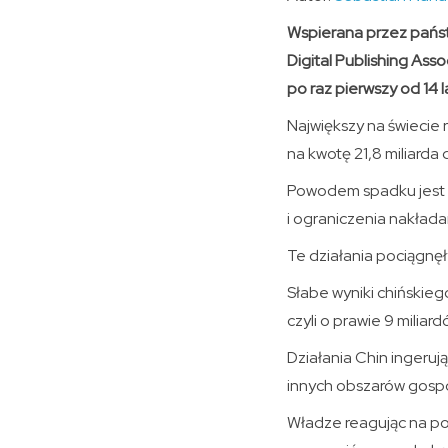
Wspierana przez pańs
Digital Publishing Ass
po raz pierwszy od 14 l
Największy na świecie r
na kwotę 21,8 miliarda 
Powodem spadku jest z
i ograniczenia nakłada
Te działania pociągnę
Słabe wyniki chińskieg
czyli o prawie 9 miliar
Działania Chin ingerują
innych obszarów gospo
Władze reagując na pog