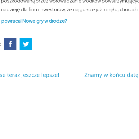
 poszkodowaną przez wprowadzanie środków powstrzymujący
adzieję dla firm i inwestorów, że najgorsze już minęło, chociaż 
powraca! Nowe gry w drodze?
:
e teraz jeszcze lepsze!
Znamy w końcu datę 