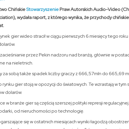
two Chińskie
Stowarzyszenie
Praw Autorskich Audio-Video (C
ociation), wydała raport, z którego wynika, że przychody chiński
at.
ynek gier wideo stracił w ciągu pierwszych 6 miesięcy tego roku 
dolarów.
acieśnianie przez Pekin nadzoru nad branżą, głównie w posta
ne na nieletnich.
ły za sobą także spadek liczby graczy z 666,57mln do 665,69 m
o rynku gier stoją w opozycji do światowych. Te wzrastają w tym
dów dolarów.
ce w branże gier są częścią szerszej polityki represji regulacyjn
darki, od nieruchomości po technologię.
arszające się w ostatnich miesiącach wyniki łagodzą obostrzenia