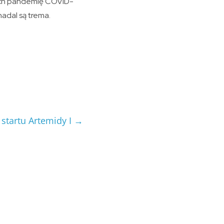
ch pandemię COVID-
nadal są trema.
startu Artemidy I
→