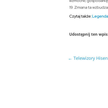
wzmocnić gospodarkę
19. Zmiana ta wzbudza n
Czytaj także:
Legenda 
Udostępnij ten wpis
←
Telewizory Hisens