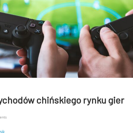
ychodów chińskiego rynku gier
ents
sik