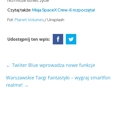
nich może istnieć życie.
Czytaj także:
Misja SpaceX Crew-6 rozpoczęta!
Fot.
Planet Volumes
/ Unsplash
Udostępnij ten wpis:
←
Twiiter Blue wprowadza nowe funkcje
Warszawskie Targi Fantastyki – wygraj smartfon
realme!
→