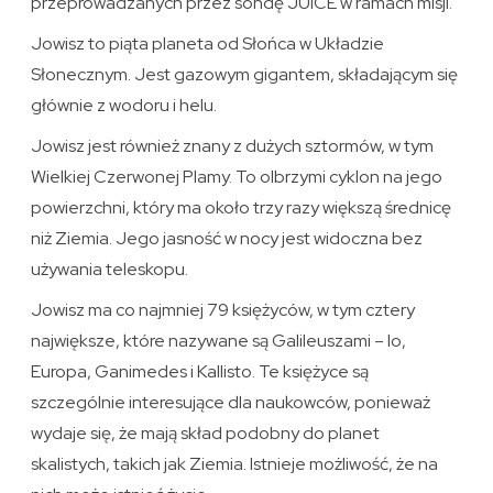
przeprowadzanych przez sondę JUICE w ramach misji.
Jowisz to piąta planeta od Słońca w Układzie
Słonecznym. Jest gazowym gigantem, składającym się
głównie z wodoru i helu.
Jowisz jest również znany z dużych sztormów, w tym
Wielkiej Czerwonej Plamy. To olbrzymi cyklon na jego
powierzchni, który ma około trzy razy większą średnicę
niż Ziemia. Jego jasność w nocy jest widoczna bez
używania teleskopu.
Jowisz ma co najmniej 79 księżyców, w tym cztery
największe, które nazywane są Galileuszami – Io,
Europa, Ganimedes i Kallisto. Te księżyce są
szczególnie interesujące dla naukowców, ponieważ
wydaje się, że mają skład podobny do planet
skalistych, takich jak Ziemia. Istnieje możliwość, że na