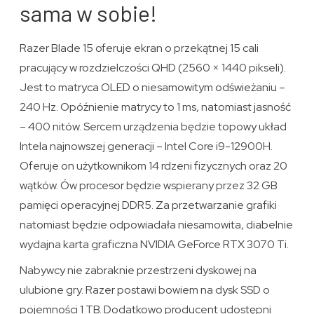
sama w sobie!
Razer Blade 15 oferuje ekran o przekątnej 15 cali
pracujący w rozdzielczości QHD (2560 × 1440 pikseli).
Jest to matryca OLED o niesamowitym odświeżaniu –
240 Hz. Opóźnienie matrycy to 1 ms, natomiast jasność
– 400 nitów. Sercem urządzenia będzie topowy układ
Intela najnowszej generacji – Intel Core i9-12900H.
Oferuje on użytkownikom 14 rdzeni fizycznych oraz 20
wątków. Ów procesor będzie wspierany przez 32 GB
pamięci operacyjnej DDR5. Za przetwarzanie grafiki
natomiast będzie odpowiadała niesamowita, diabelnie
wydajna karta graficzna NVIDIA GeForce RTX 3070 Ti.
Nabywcy nie zabraknie przestrzeni dyskowej na
ulubione gry. Razer postawi bowiem na dysk SSD o
pojemności 1 TB. Dodatkowo producent udostępni