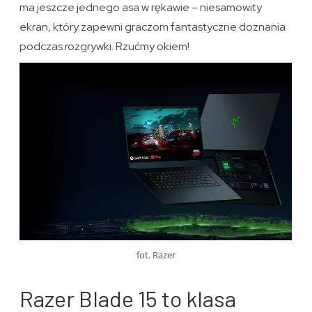
ma jeszcze jednego asa w rękawie – niesamowity
ekran, który zapewni graczom fantastyczne doznania
podczas rozgrywki. Rzućmy okiem!
fot. Razer
Razer Blade 15 to klasa