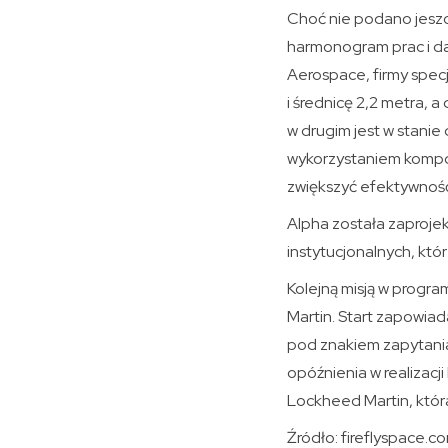
Choć nie podano jeszc
harmonogram prac i dal
Aerospace, firmy specj
i średnicę 2,2 metra, 
w drugim jest w stanie 
wykorzystaniem kompo
zwiększyć efektywność
Alpha została zaproje
instytucjonalnych, któ
Kolejną misją w progra
Martin. Start zapowiad
pod znakiem zapytani
opóźnienia w realizacj
Lockheed Martin, któr
Źródło: fireflyspace.c