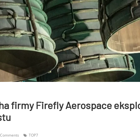
ha firmy Firefly Aerospace eksp
stu
 Comments
TOP7