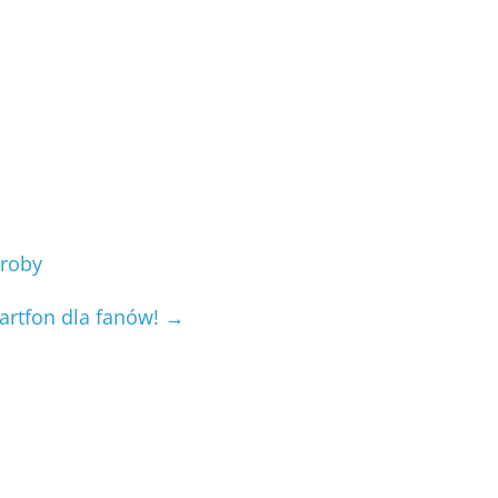
troby
artfon dla fanów!
→