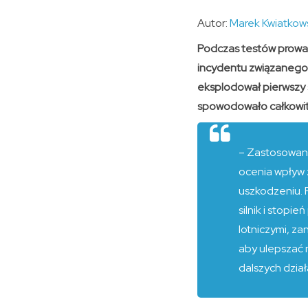
Autor:
Marek Kwiatkow
Podczas testów prowad
incydentu związanego z
eksplodował pierwszy s
spowodowało całkowitą
– Zastosowano
ocenia wpływ 
uszkodzeniu. R
silnik i stopi
lotniczymi, z
aby ulepszać 
dalszych dzia