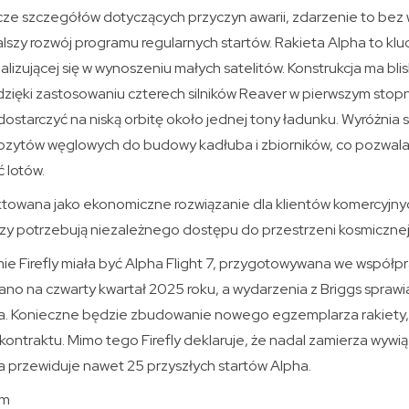
ze szczegółów dotyczących przyczyn awarii, zdarzenie to bez 
szy rozwój programu regularnych startów. Rakieta Alpha to klu
alizującej się w wynoszeniu małych satelitów. Konstrukcja ma bl
a dzięki zastosowaniu czterech silników Reaver w pierwszym stop
dostarczyć na niską orbitę około jednej tony ładunku. Wyróżnia s
zytów węglowych do budowy kadłuba i zbiorników, co pozwala 
 lotów.
ktowana jako ekonomiczne rozwiązanie dla klientów komercyjny
rzy potrzebują niezależnego dostępu do przestrzeni kosmicznej
mie Firefly miała być Alpha Flight 7, przygotowywana we współ
ano na czwarty kwartał 2025 roku, a wydarzenia z Briggs sprawia
a. Konieczne będzie zbudowanie nowego egzemplarza rakiety,
i kontraktu. Mimo tego Firefly deklaruje, że nadal zamierza wywi
a przewiduje nawet 25 przyszłych startów Alpha.
om