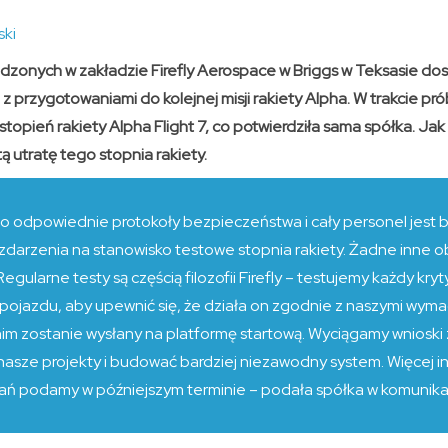
ski
zonych w zakładzie Firefly Aerospace w Briggs w Teksasie d
 przygotowaniami do kolejnej misji rakiety Alpha. W trakcie pr
topień rakiety Alpha Flight 7, co potwierdziła sama spółka. Ja
 utratę tego stopnia rakiety.
 odpowiednie protokoły bezpieczeństwa i cały personel jest b
zdarzenia na stanowisko testowe stopnia rakiety. Żadne inne ob
egularne testy są częścią filozofii Firefly – testujemy każdy k
eń pojazdu, aby upewnić się, że działa on zgodnie z naszymi wym
anim zostanie wysłany na platformę startową. Wyciągamy wnioski
nasze projekty i budować bardziej niezawodny system. Więcej i
łań podamy w późniejszym terminie – podała spółka w komunika