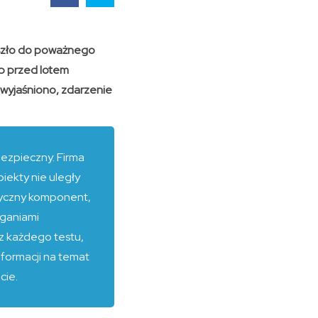
oszło do poważnego
ób przed lotem
k wyjaśniono, zdarzenie
ezpieczny. Firma
iekty nie uległy
rytyczny komponent,
aganiami
 z każdego testu,
nformacji na temat
cie.