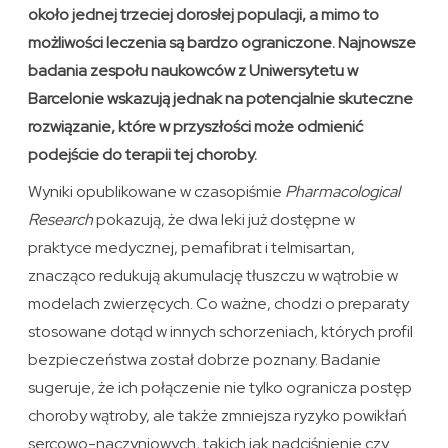
około jednej trzeciej dorosłej populacji, a mimo to
możliwości leczenia są bardzo ograniczone. Najnowsze
badania zespołu naukowców z Uniwersytetu w
Barcelonie wskazują jednak na potencjalnie skuteczne
rozwiązanie, które w przyszłości może odmienić
podejście do terapii tej choroby.
Wyniki opublikowane w czasopiśmie
Pharmacological
Research
pokazują, że dwa leki już dostępne w
praktyce medycznej, pemafibrat i telmisartan,
znacząco redukują akumulację tłuszczu w wątrobie w
modelach zwierzęcych. Co ważne, chodzi o preparaty
stosowane dotąd w innych schorzeniach, których profil
bezpieczeństwa został dobrze poznany. Badanie
sugeruje, że ich połączenie nie tylko ogranicza postęp
choroby wątroby, ale także zmniejsza ryzyko powikłań
sercowo-naczyniowych, takich jak nadciśnienie czy