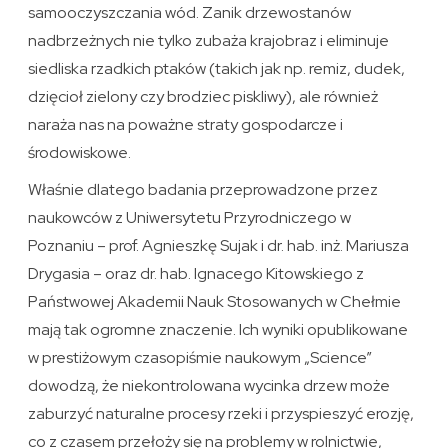
samooczyszczania wód. Zanik drzewostanów
nadbrzeżnych nie tylko zubaża krajobraz i eliminuje
siedliska rzadkich ptaków (takich jak np. remiz, dudek,
dzięcioł zielony czy brodziec piskliwy), ale również
naraża nas na poważne straty gospodarcze i
środowiskowe.
Właśnie dlatego badania przeprowadzone przez
naukowców z Uniwersytetu Przyrodniczego w
Poznaniu – prof. Agnieszkę Sujak i dr. hab. inż. Mariusza
Drygasia – oraz dr. hab. Ignacego Kitowskiego z
Państwowej Akademii Nauk Stosowanych w Chełmie
mają tak ogromne znaczenie. Ich wyniki opublikowane
w prestiżowym czasopiśmie naukowym „Science”
dowodzą, że niekontrolowana wycinka drzew może
zaburzyć naturalne procesy rzeki i przyspieszyć erozję,
co z czasem przełoży się na problemy w rolnictwie,