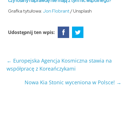
czy rośliny naprawdę nie mają z tym nic wspólnego?
Grafka tytułowa:
Jon Flobrant
/ Unsplash
Udostępnij ten wpis:
←
Europejska Agencja Kosmiczna stawia na
współpracę z Koreańczykami
Nowa Kia Stonic wyceniona w Polsce!
→