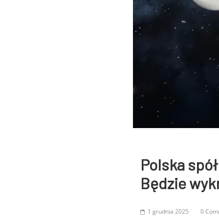
Polska spół
Będzie wykr
1 grudnia 2025
0 Com