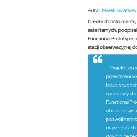
Autor:
Marek Kwiatkow
Creotech Instruments,
satelitarnych, podpisa
Functional Prototype,
stacji obserwacyjnej d
– Projekt ten 
przestrzeni ko
bezpieczeństw
sprzedaży sta
Functional Pr
obszarze syst
pozwoli nam r
i w projektac
dowód, że te