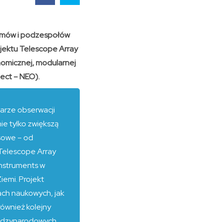
temów i podzespołów
ojektu Telescope Array
nomicznej, modularnej
ject – NEO).
zarze obserwacji
ie tylko zwiększą
esowe – od
 Telescope Array
Instruments w
emi. Projekt
ach naukowych, jak
ównież kolejny
iędzynarodowych