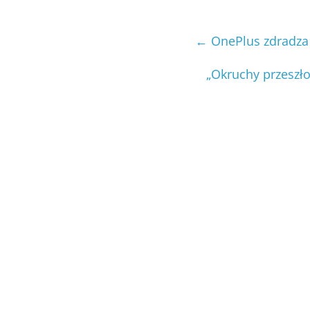
←
OnePlus zdradza 
„Okruchy przeszł