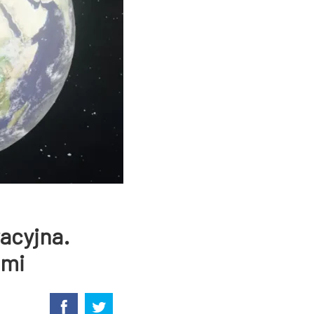
acyjna.
emi