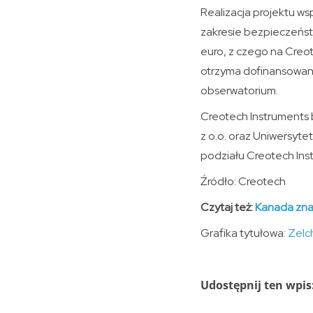
Realizacja projektu ws
zakresie bezpieczeńst
euro, z czego na Creo
otrzyma dofinansowani
obserwatorium.
Creotech Instruments 
z o.o. oraz Uniwersyt
podziału Creotech Ins
Źródło: Creotech
Czytaj też:
Kanada znac
Grafika tytułowa:
Zelc
Udostępnij ten wpis