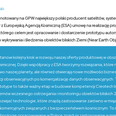
ski
 notowany na GPW największy polski producent satelitów, sys
ł z Europejską Agencją Kosmiczną (ESA) umowę na realizację pr
 którego celem jest opracowanie i dostarczenie prototypu auto
o wykrywania i śledzenia obiektów bliskich Ziemi (Near Earth Ob
stanowi kolejny krok w rozwoju naszej oferty produktowej w obs
smicznej. Dzięki współpracy z ESA tworzymy rozwiązania, które n
o naszej planety, ale również otwierają nowe możliwości bizn
cji obserwacyjnych po komercjalizację danych obserwacyjnych.
ototype to także ważny etap w budowie kompetencji Creotech 
emów wczesnego ostrzegania i monitoringu obiektów bliskich Zi
ozwijać technologie, które znajdą zastosowanie zarówno w misj
h komercyjnych związanych z bezpieczeństwem kosmicznym. To r
chnologie opracowywane w Polsce znajdują zastosowanie w m