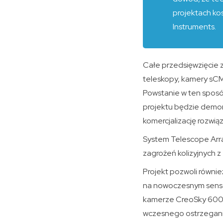
projektach ko
Instruments.
Całe przedsięwzięcie 
teleskopy, kamery sCMO
Powstanie w ten sposó
projektu będzie demons
komercjalizację rozwiąz
System Telescope Arr
zagrożeń kolizyjnych z
Projekt pozwoli równi
na nowoczesnym sensor
kamerze CreoSky 6000
wczesnego ostrzegania