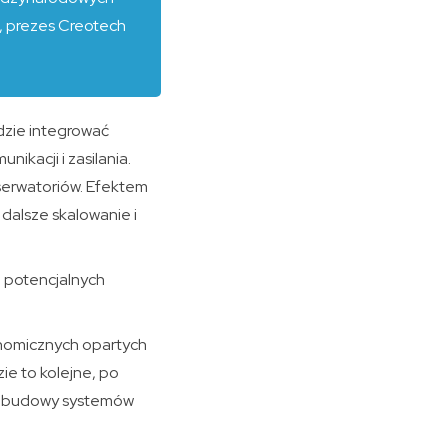
a, prezes Creotech
dzie integrować
ikacji i zasilania.
serwatoriów. Efektem
dalsze skalowanie i
 potencjalnych
onomicznych opartych
e to kolejne, po
e budowy systemów