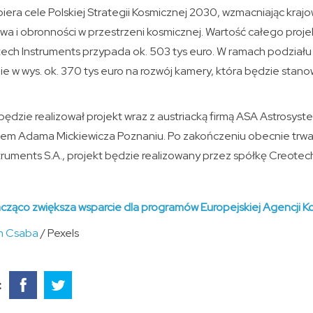
piera cele Polskiej Strategii Kosmicznej 2030, wzmacniając kr
wa i obronności w przestrzeni kosmicznej. Wartość całego proj
tech Instruments przypada ok. 503 tys euro. W ramach podział
e w wys. ok. 370 tys euro na rozwój kamery, która będzie stan
będzie realizował projekt wraz z austriacką firmą ASA Astrosy
etem Adama Mickiewicza Poznaniu. Po zakończeniu obecnie trw
truments S.A., projekt będzie realizowany przez spółkę Creote
ząco zwiększa wsparcie dla programów Europejskiej Agencji K
h Csaba
/ Pexels
: