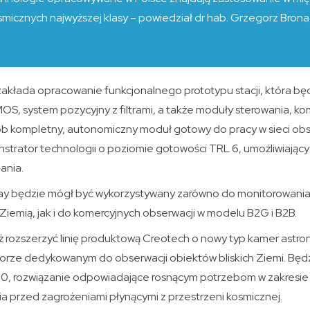
smicznych najwyższej klasy – powiedział dr hab. Grzegorz Bron
zakłada opracowanie funkcjonalnego prototypu stacji, która bę
S, system pozycyjny z filtrami, a także moduły sterowania, komun
b kompletny, autonomiczny moduł gotowy do pracy w sieci ob
trator technologii o poziomie gotowości TRL 6, umożliwiający 
ania.
ay będzie mógł być wykorzystywany zarówno do monitorowania
 Ziemią, jak i do komercyjnych obserwacji w modelu B2G i B2B.
eż rozszerzyć linię produktową Creotech o nowy typ kamer astr
ze dedykowanym do obserwacji obiektów bliskich Ziemi. Będzi
, rozwiązanie odpowiadające rosnącym potrzebom w zakresi
 przed zagrożeniami płynącymi z przestrzeni kosmicznej.