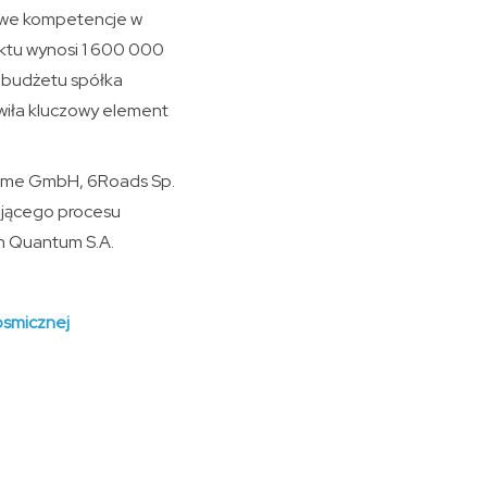
ajowe kompetencje w
ektu wynosi 1 600 000
u budżetu spółka
owiła kluczowy element
steme GmbH, 6Roads Sp.
ającego procesu
ch Quantum S.A.
osmicznej