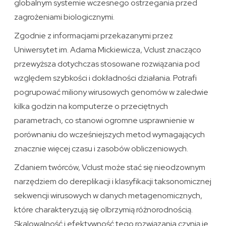
globalnym systemie wczesnego ostrzegania przed
zagrożeniami biologicznymi.
Zgodnie z informacjami przekazanymi przez
Uniwersytet im. Adama Mickiewicza, Vclust znacząco
przewyższa dotychczas stosowane rozwiązania pod
względem szybkości i dokładności działania. Potrafi
pogrupować miliony wirusowych genomów w zaledwie
kilka godzin na komputerze o przeciętnych
parametrach, co stanowi ogromne usprawnienie w
porównaniu do wcześniejszych metod wymagających
znacznie więcej czasu i zasobów obliczeniowych.
Zdaniem twórców, Vclust może stać się nieodzownym
narzędziem do dereplikacji i klasyfikacji taksonomicznej
sekwencji wirusowych w danych metagenomicznych,
które charakteryzują się olbrzymią różnorodnością.
Skalowalność i efektywność tego rozwiązania czynią je