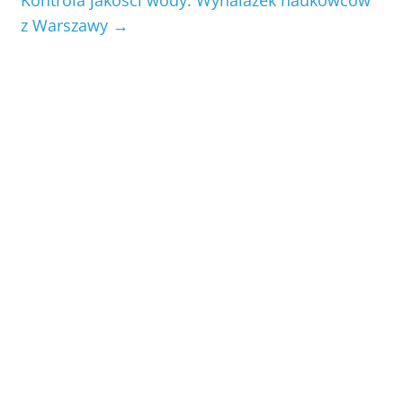
Kontrola jakości wody. Wynalazek naukowców
z Warszawy
→