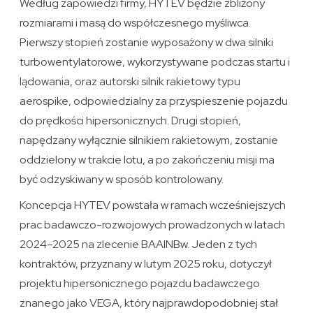
Według zapowiedzi firmy, HYTEV będzie zbliżony
rozmiarami i masą do współczesnego myśliwca.
Pierwszy stopień zostanie wyposażony w dwa silniki
turbowentylatorowe, wykorzystywane podczas startu i
lądowania, oraz autorski silnik rakietowy typu
aerospike, odpowiedzialny za przyspieszenie pojazdu
do prędkości hipersonicznych. Drugi stopień,
napędzany wyłącznie silnikiem rakietowym, zostanie
oddzielony w trakcie lotu, a po zakończeniu misji ma
być odzyskiwany w sposób kontrolowany.
Koncepcja HYTEV powstała w ramach wcześniejszych
prac badawczo-rozwojowych prowadzonych w latach
2024–2025 na zlecenie BAAINBw. Jeden z tych
kontraktów, przyznany w lutym 2025 roku, dotyczył
projektu hipersonicznego pojazdu badawczego
znanego jako VEGA, który najprawdopodobniej stał