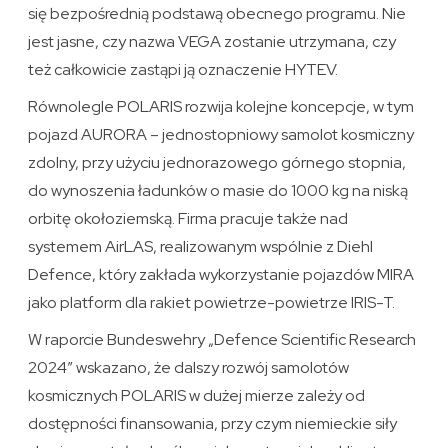
się bezpośrednią podstawą obecnego programu. Nie
jest jasne, czy nazwa VEGA zostanie utrzymana, czy
też całkowicie zastąpi ją oznaczenie HYTEV.
Równolegle POLARIS rozwija kolejne koncepcje, w tym
pojazd AURORA – jednostopniowy samolot kosmiczny
zdolny, przy użyciu jednorazowego górnego stopnia,
do wynoszenia ładunków o masie do 1000 kg na niską
orbitę okołoziemską. Firma pracuje także nad
systemem AirLAS, realizowanym wspólnie z Diehl
Defence, który zakłada wykorzystanie pojazdów MIRA
jako platform dla rakiet powietrze-powietrze IRIS-T.
W raporcie Bundeswehry „Defence Scientific Research
2024” wskazano, że dalszy rozwój samolotów
kosmicznych POLARIS w dużej mierze zależy od
dostępności finansowania, przy czym niemieckie siły