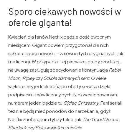
Sporo ciekawych nowości w
ofercie giganta!
Kwiecień dla fanów Netflix będzie dość owocnym
miesiącem. Gigant bowiem przygotował dla nich
całkiem sporo nowości – zarówno tych oryginalnych, jak
i na licencji. W przypadku tej pierwszej grupy produkcji,
na uwagę zasługują zdecydowanie kontynuacja
Rebel
Moon
,
Ripley
czy
Szkoła złamanych serc
. O wiele
większe hity jednak trafią do oferty serwisu dzięki
podpisaniu umów licencyjnych. Niekwestionowanym
numerem jeden będzie tu
Ojciec Chrzestny
. Fani seriali
też nie będą mieć powodów do narzekania, gdyż
Netflix zaoferuje im tytuły takie, jak
The Good Doctor
,
Sherlock
czy
Seks w wielkim mieście
.