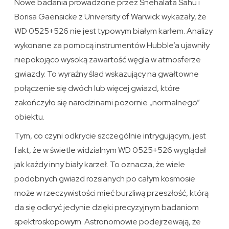
Nowe badania prowadzone przez Snehalata Sahu i
Borisa Gaensicke z University of Warwick wykazały, że
WD 0525+526 nie jest typowym białym karłem. Analizy
wykonane za pomocą instrumentów Hubble’a ujawniły
niepokojąco wysoką zawartość węgla w atmosferze
gwiazdy. To wyraźny ślad wskazujący na gwałtowne
połączenie się dwóch lub więcej gwiazd, które
zakończyło się narodzinami pozornie „normalnego”
obiektu.
Tym, co czyni odkrycie szczególnie intrygującym, jest
fakt, że w świetle widzialnym WD 0525+526 wyglądał
jak każdy inny biały karzeł. To oznacza, że wiele
podobnych gwiazd rozsianych po całym kosmosie
może w rzeczywistości mieć burzliwą przeszłość, którą
da się odkryć jedynie dzięki precyzyjnym badaniom
spektroskopowym. Astronomowie podejrzewają, że