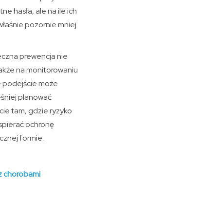
e hasła, ale na ile ich
właśnie pozornie mniej
.
eczna prewencja nie
także na monitorowaniu
e podejście może
śniej planować
cie tam, gdzie ryzyko
spierać ochronę
cznej formie.
z chorobami