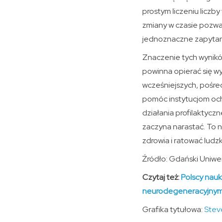
prostym liczeniu liczby
zmiany w czasie pozwal
jednoznaczne zapytania 
Znaczenie tych wynikó
powinna opierać się w
wcześniejszych, pośre
pomóc instytucjom oc
działania profilaktycz
zaczyna narastać. To 
zdrowia i ratować ludzk
Źródło: Gdański Uniw
Czytaj też:
Polscy nau
neurodegeneracyjnym
Grafika tytułowa:
Stev