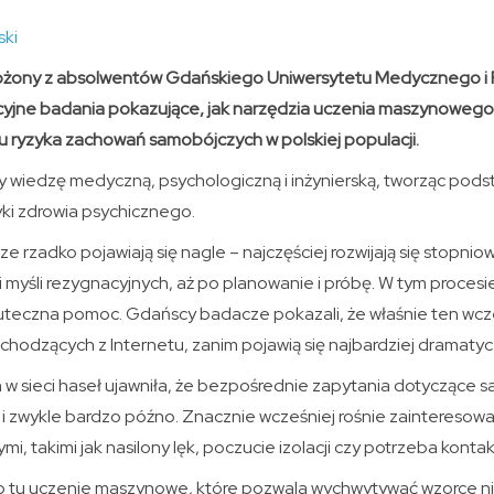
ski
żony z absolwentów Gdańskiego Uniwersytetu Medycznego i Po
cyjne badania pokazujące, jak narzędzia uczenia maszynowe
 ryzyka zachowań samobójczych w polskiej populacji.
 wiedzę medyczną, psychologiczną i inżynierską, tworząc pod
yki zdrowia psychicznego.
rzadko pojawiają się nagle – najczęściej rozwijają się stopnio
 myśli rezygnacyjnych, aż po planowanie i próbę. W tym procesi
kuteczna pomoc. Gdańscy badacze pokazali, że właśnie ten wc
hodzących z Internetu, zanim pojawią się najbardziej dramatyc
 w sieci haseł ujawniła, że bezpośrednie zapytania dotyczące 
i zwykle bardzo późno. Znacznie wcześniej rośnie zainteresowa
, takimi jak nasilony lęk, poczucie izolacji czy potrzeba kontakt
ło tu uczenie maszynowe, które pozwala wychwytywać wzorce n