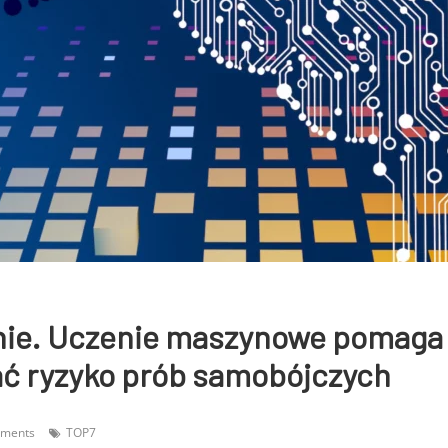
ie. Uczenie maszynowe pomaga
ć ryzyko prób samobójczych
ments
TOP7