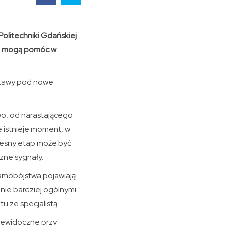
litechniki Gdańskiej
go mogą pomóc w
stawy pod nowe
wo, od narastającego
e istnieje moment, w
zesny etap może być
zne sygnały.
samobójstwa pojawiają
nie bardziej ogólnymi
u ze specjalistą.
iewidoczne przy