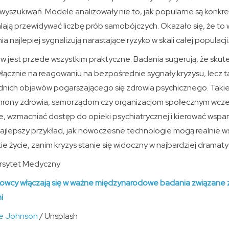
 wyszukiwań. Modele analizowały nie to, jak popularne są konkretn
ają przewidywać liczbę prób samobójczych. Okazało się, że to 
najlepiej sygnalizują narastające ryzyko w skali całej populacji
w jest przede wszystkim praktyczne. Badania sugerują, że skut
yłącznie na reagowaniu na bezpośrednie sygnały kryzysu, lecz 
dnich objawów pogarszającego się zdrowia psychicznego. Taki
hrony zdrowia, samorządom czy organizacjom społecznym wcze
ne, wzmacniać dostęp do opieki psychiatrycznej i kierować wspar
najlepszy przykład, jak nowoczesne technologie mogą realnie w
ie życie, zanim kryzys stanie się widoczny w najbardziej dramaty
ersytet Medyczny
kowcy włączają się w ważne międzynarodowe badania związane 
i
e Johnson
/ Unsplash