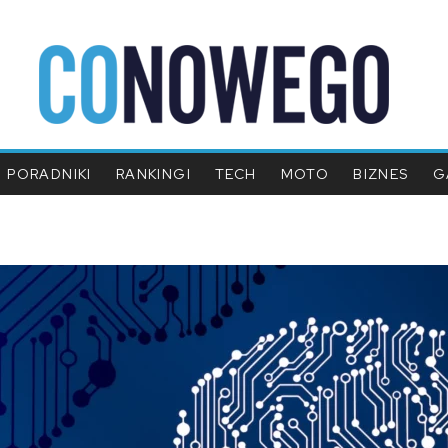
PORADNIKI
RANKINGI
TECH
MOTO
BIZNES
G