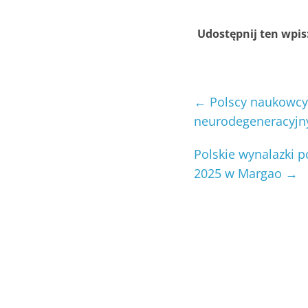
Udostępnij ten wpis
←
Polscy naukowcy
neurodegeneracyjn
Polskie wynalazki p
2025 w Margao
→