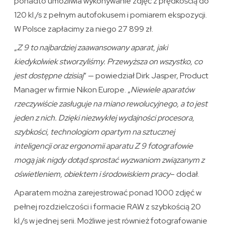
ponadto umożliwia wykonywanie zdjęć z prędkością do
120 kl./s z pełnym autofokusem i pomiarem ekspozycji.
W Polsce zapłacimy za niego 27 899 zł.
„
Z 9 to najbardziej zaawansowany aparat, jaki
kiedykolwiek stworzyliśmy. Przewyższa on wszystko, co
jest dostępne dzisiaj
” — powiedział Dirk Jasper, Product
Manager w firmie Nikon Europe. „
Niewiele aparatów
rzeczywiście zasługuje na miano rewolucyjnego, a to jest
jeden z nich. Dzięki niezwykłej wydajności procesora,
szybkości, technologiom opartym na sztucznej
inteligencji oraz ergonomii aparatu Z 9 fotografowie
mogą jak nigdy dotąd sprostać wyzwaniom związanym z
oświetleniem, obiektem i środowiskiem pracy
– dodał.
Aparatem można zarejestrować ponad 1000 zdjęć w
pełnej rozdzielczości i formacie RAW z szybkością 20
kl./s w jednej serii. Możliwe jest również fotografowanie