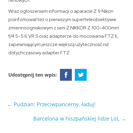
filmowych.
Wraz ogłoszeniem informacji o aparacie Z 9 Nikon
poinfomował też o pierwszym superteleobiektywie
zmiennoogniskowym z serii Z NIKKOR Z 100-400mm
f/4.5-5.6 VR S oraz adapterze do mocowania FTZ II,
zapewniającym jeszcze większą użyteczność niż
dotychczasowy adapter FTZ.
Udostępnij ten wpis:
←
Pudzian: Przeciwpancerny, ładuj!
Barcelona w hiszpańskiej lidze LoL
→