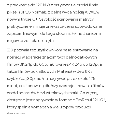
z prędkością do 120 kl./s z przy rozdzielczości 11 mln
pikseli (JPEG Normal), z pełną wydajnością AF/AE w
nowym trybie C+. Szybkość skanowania matrycy
praktycznie eliminuje zniekształcenia spowodowane
zapisem liniowym, do tego stopnia, że mechaniczna
migawka została usunięta.
Z 9 pozwala też użytkownikom na rejestrowanie na
nośniku w aparacie znakomitych pełnoklatkowych
filmów 8K 24p do 60p, jak również 4K 24p do 120p, a
także filmów poklatkowych. Materiał wideo 8K z
szybkością 30p można nagrywać przez około 125
minut, co stanowi najdłuższy czas rejestrowania filmów
wśród aparatów bezlusterkowych marki. Co więcej,
dostępne jest nagrywanie w formacie ProRes 422 HQ
,
II
który spełnia wymagania wielu typów produkcji