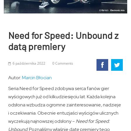
Need for Speed: Unbound z
datą premiery
6 października 2022
0 Comments
Autor:
Marcin Błocian
Seria Need for Speed zdobywa serca fanów gier
wyścigowych już od kilkudziesięciu lat. Każda kolejna
odsłona wzbudza ogromne zainteresowanie, nadzieje
i oczekiwania. Obecnie entuzjaści wyścigów ulicznych
wyczekują najnowszej odsłony –
Need for Speed:
Unbound
. Poznaliśmy właśnie datę premiery tego