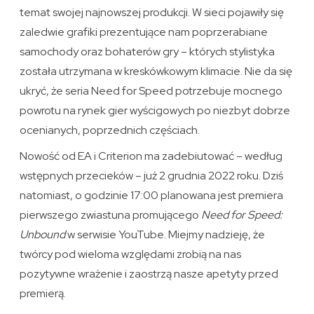
temat swojej najnowszej produkcji. W sieci pojawiły się
zaledwie grafiki prezentujące nam poprzerabiane
samochody oraz bohaterów gry – których stylistyka
została utrzymana w kreskówkowym klimacie. Nie da się
ukryć, że seria Need for Speed potrzebuje mocnego
powrotu na rynek gier wyścigowych po niezbyt dobrze
ocenianych, poprzednich częściach.
Nowość od EA i Criterion ma zadebiutować – według
wstępnych przecieków – już 2 grudnia 2022 roku. Dziś
natomiast, o godzinie 17:00 planowana jest premiera
pierwszego zwiastuna promującego
Need for Speed:
Unbound
w serwisie YouTube. Miejmy nadzieję, że
twórcy pod wieloma względami zrobią na nas
pozytywne wrażenie i zaostrzą nasze apetyty przed
premierą.