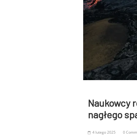
Naukowcy r
nagłego sp
4 lutego 2025
0 Comm