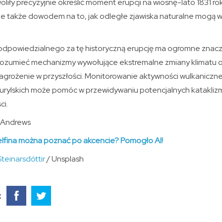
iły precyzyjnie określić moment erupcji na wiosnę-lato 1831 rok
 ale także dowodem na to, jak odległe zjawiska naturalne mogą
 odpowiedzialnego za tę historyczną erupcję ma ogromne znac
 zrozumieć mechanizmy wywołujące ekstremalne zmiany klimatu o
agrożenie w przyszłości. Monitorowanie aktywności wulkaniczne
ylskich może pomóc w przewidywaniu potencjalnych kataklizm
ci.
t Andrews
lfina można poznać po akcencie? Pomogło AI!
teinarsdóttir
/ Unsplash
: