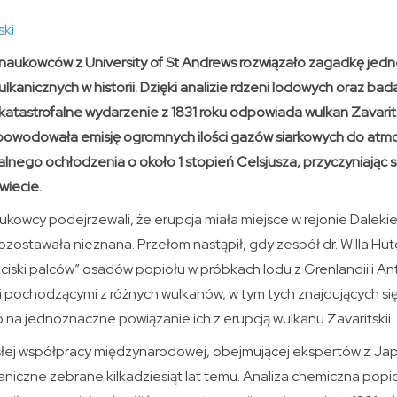
ski
aukowców z University of St Andrews rozwiązało zagadkę jedne
ulkanicznych w historii. Dzięki analizie rdzeni lodowych oraz
za katastrofalne wydarzenie z 1831 roku odpowiada wulkan Zavari
 spowodowała emisję ogromnych ilości gazów siarkowych do atmo
nego ochłodzenia o około 1 stopień Celsjusza, przyczyniając si
wiecie.
aukowcy podejrzewali, że erupcja miała miejsce w rejonie Dale
ozostawała nieznana. Przełom nastąpił, gdy zespół dr. Willa Hu
iski palców” osadów popiołu w próbkach lodu z Grenlandii i Ant
pochodzącymi z różnych wulkanów, w tym tych znajdujących si
ło na jednoznaczne powiązanie ich z erupcją wulkanu Zavaritskii.
ej współpracy międzynarodowej, obejmującej ekspertów z Japoni
kaniczne zebrane kilkadziesiąt lat temu. Analiza chemiczna pop