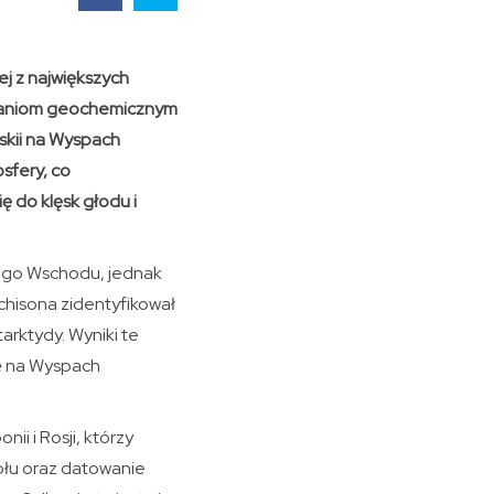
j z największych
 badaniom geochemicznym
tskii na Wyspach
sfery, co
ę do klęsk głodu i
kiego Wschodu, jednak
tchisona zidentyfikował
arktydy. Wyniki te
ę na Wyspach
i i Rosji, którzy
iołu oraz datowanie