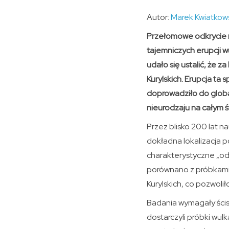
Autor:
Marek Kwiatkow
Przełomowe odkrycie n
tajemniczych erupcji w
udało się ustalić, że 
Kurylskich. Erupcja ta
doprowadziło do global
nieurodzaju na całym ś
Przez blisko 200 lat n
dokładna lokalizacja p
charakterystyczne „odc
porównano z próbkami 
Kurylskich, co pozwoli
Badania wymagały ścisł
dostarczyli próbki wul