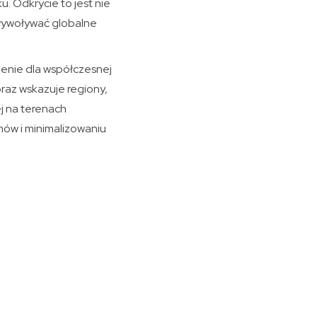
u. Odkrycie to jest nie
 wywoływać globalne
zenie dla współczesnej
raz wskazuje regiony,
j na terenach
ów i minimalizowaniu