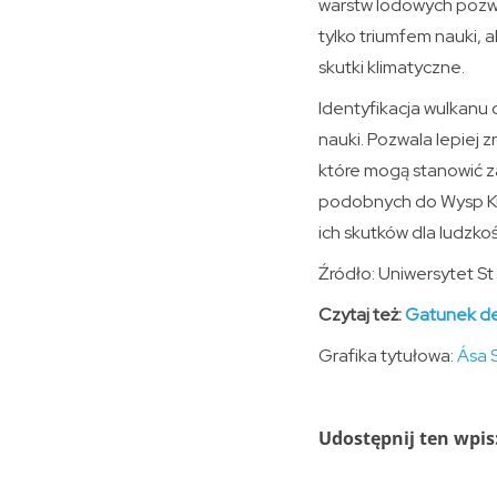
warstw lodowych pozwol
tylko triumfem nauki,
skutki klimatyczne.
Identyfikacja wulkanu
nauki. Pozwala lepiej
które mogą stanowić z
podobnych do Wysp Kur
ich skutków dla ludzkoś
Źródło: Uniwersytet S
Czytaj też:
Gatunek de
Grafika tytułowa:
Ása S
Udostępnij ten wpis