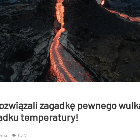
ozwiązali zagadkę pewnego wulk
adku temperatury!
ents
TOP7