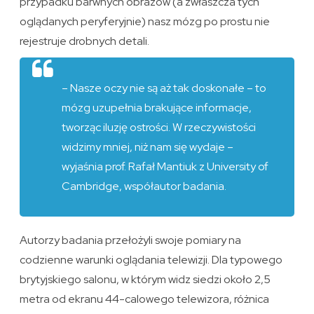
przypadku barwnych obrazów (a zwłaszcza tych
oglądanych peryferyjnie) nasz mózg po prostu nie
rejestruje drobnych detali.
– Nasze oczy nie są aż tak doskonałe – to
mózg uzupełnia brakujące informacje,
tworząc iluzję ostrości. W rzeczywistości
widzimy mniej, niż nam się wydaje –
wyjaśnia prof. Rafał Mantiuk z University of
Cambridge, współautor badania.
Autorzy badania przełożyli swoje pomiary na
codzienne warunki oglądania telewizji. Dla typowego
brytyjskiego salonu, w którym widz siedzi około 2,5
metra od ekranu 44-calowego telewizora, różnica