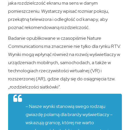
jaka rozdzielczość ekranu ma sens w danym
pomieszczeniu. Wystarczy wpisać rozmiar pokoju,
przekątną telewizora i odległość od kanapy, aby
poznać rekomendowaną rozdzielczość.
Badanie opublikowane w czasopiśmie Nature
Communications ma znaczenie nie tylko dla rynku RTV.
Wyniki mogą wpłynąć również na rozwój wyświetlaczy w
urządzeniach mobilnych, samochodach, a także w
technologiach rzeczywistości wirtualnej (VR) i
rozszerzonej (AR), gdzie dąży się do osiągnięcia tzw.
„rozdzielczości siatkówki”.
– Nasze wyniki stanowią swego rodzaju
gwiazdę polarną dla branży wyświetlaczy –
wskazują granicę, której nie warto