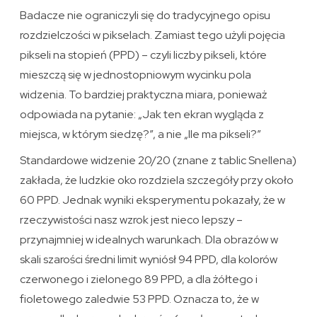
Badacze nie ograniczyli się do tradycyjnego opisu
rozdzielczości w pikselach. Zamiast tego użyli pojęcia
pikseli na stopień (PPD) – czyli liczby pikseli, które
mieszczą się w jednostopniowym wycinku pola
widzenia. To bardziej praktyczna miara, ponieważ
odpowiada na pytanie: „Jak ten ekran wygląda z
miejsca, w którym siedzę?”, a nie „Ile ma pikseli?”
Standardowe widzenie 20/20 (znane z tablic Snellena)
zakłada, że ludzkie oko rozdziela szczegóły przy około
60 PPD. Jednak wyniki eksperymentu pokazały, że w
rzeczywistości nasz wzrok jest nieco lepszy –
przynajmniej w idealnych warunkach. Dla obrazów w
skali szarości średni limit wyniósł 94 PPD, dla kolorów
czerwonego i zielonego 89 PPD, a dla żółtego i
fioletowego zaledwie 53 PPD. Oznacza to, że w