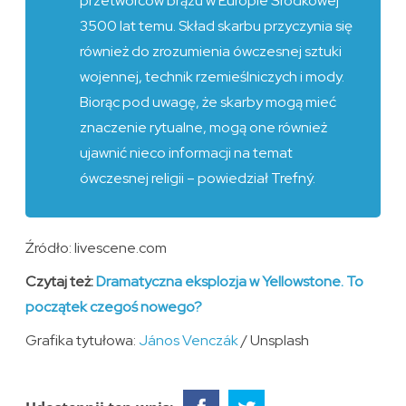
przetwórców brązu w Europie Środkowej
3500 lat temu. Skład skarbu przyczynia się
również do zrozumienia ówczesnej sztuki
wojennej, technik rzemieślniczych i mody.
Biorąc pod uwagę, że skarby mogą mieć
znaczenie rytualne, mogą one również
ujawnić nieco informacji na temat
ówczesnej religii – powiedział Trefný.
Źródło: livescene.com
Czytaj też:
Dramatyczna eksplozja w Yellowstone. To
początek czegoś nowego?
Grafika tytułowa:
János Venczák
/ Unsplash