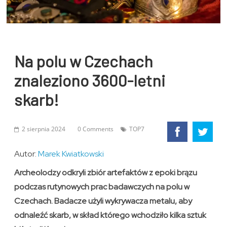
Na polu w Czechach
znaleziono 3600-letni
skarb!
2 sierpnia 2024
0 Comments
TOP7
Autor:
Marek Kwiatkowski
Archeolodzy odkryli zbiór artefaktów z epoki brązu
podczas rutynowych prac badawczych na polu w
Czechach. Badacze użyli wykrywacza metalu, aby
odnaleźć skarb, w skład którego wchodziło kilka sztuk