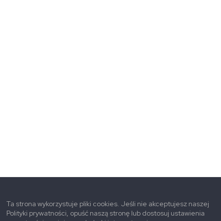
Ta strona wykorzystuje pliki cookies. Jeśli nie akceptujesz naszej
Polityki prywatności, opuść naszą stronę lub dostosuj ustawienia