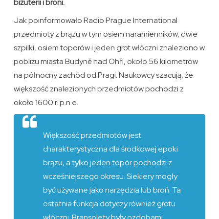
biżuterii i broni.
Jak poinformowało Radio Prague International
przedmioty z brązu w tym osiem naramienników, dwie
szpilki, osiem toporów i jeden grot włóczni znaleziono w
pobliżu miasta Budyně nad Ohří, około 56 kilometrów
na północny zachód od Pragi. Naukowcy szacują, że
większość znalezionych przedmiotów pochodzi z
około 1600 r. p.n.e.
Większość przedmiotów jest
charakterystyczna dla środkowej epoki
brązu, a tylko jeden topór pochodzi z
wcześniejszego okresu. Siekiery mogły
być używane jako narzędzia lub broń. Ta
ostatnia funkcja dotyczy również grotu
włóczni. Bransolety były ozdobami