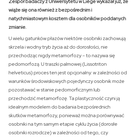
Zespół badaczy z Uniwersytetu w Liège wykazał już, że
wiąże się ona również z bezpośrednim i
natychmiastowym kosztem dla osobników poddanych
zmianie.
U wielu gatunków płazów niektóre osobniki zachowują
skrzela i wodny tryb życia aż do dorosłości, nie
przechodząc nigdy metamorfozy – to nazywa się
pedomorfozą. U traszki palmowej (Lissotriton
helveticus) proces ten jest opcjonalny: w zależności od
warunków środowiskowych pojedynczy osobnik może
pozostawać w stanie pedomorficznym lub
przechodzić metamorfozę. Ta plastyczność czyni ją
idealnym modelem do badania bezpośrednich
skutków metamorfozy, ponieważ można porównywać
osobniki na tym samym etapie cyklu życia (dorosłe
osobniki rozrodcze) w zależności od tego, czy