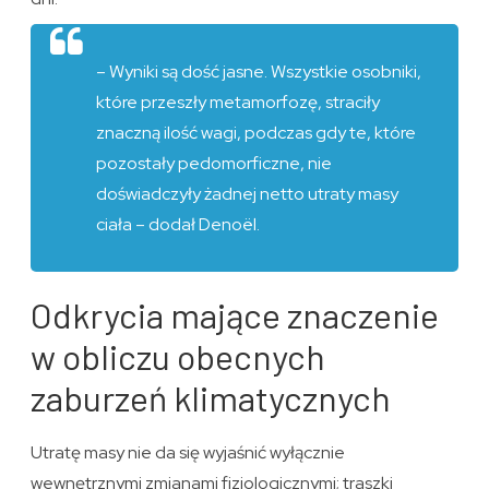
– Wyniki są dość jasne. Wszystkie osobniki,
które przeszły metamorfozę, straciły
znaczną ilość wagi, podczas gdy te, które
pozostały pedomorficzne, nie
doświadczyły żadnej netto utraty masy
ciała – dodał Denoël.
Odkrycia mające znaczenie
w obliczu obecnych
zaburzeń klimatycznych
Utratę masy nie da się wyjaśnić wyłącznie
wewnętrznymi zmianami fizjologicznymi; traszki