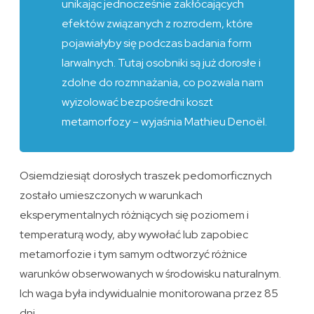
unikając jednocześnie zakłócających
efektów związanych z rozrodem, które
pojawiałyby się podczas badania form
larwalnych. Tutaj osobniki są już dorosłe i
zdolne do rozmnażania, co pozwala nam
wyizolować bezpośredni koszt
metamorfozy – wyjaśnia Mathieu Denoël.
Osiemdziesiąt dorosłych traszek pedomorficznych
zostało umieszczonych w warunkach
eksperymentalnych różniących się poziomem i
temperaturą wody, aby wywołać lub zapobiec
metamorfozie i tym samym odtworzyć różnice
warunków obserwowanych w środowisku naturalnym.
Ich waga była indywidualnie monitorowana przez 85
dni.