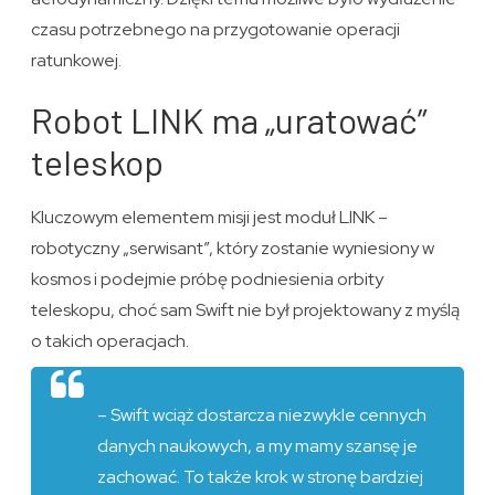
czasu potrzebnego na przygotowanie operacji
ratunkowej.
Robot LINK ma „uratować”
teleskop
Kluczowym elementem misji jest moduł LINK –
robotyczny „serwisant”, który zostanie wyniesiony w
kosmos i podejmie próbę podniesienia orbity
teleskopu, choć sam Swift nie był projektowany z myślą
o takich operacjach.
– Swift wciąż dostarcza niezwykle cennych
danych naukowych, a my mamy szansę je
zachować. To także krok w stronę bardziej