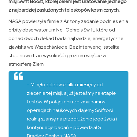
misji Swift Boost, której celem jest uratowanie jednego
z najbardziej zasłużonych teleskopów kosmicznych.
NASA powierzyła firmie z Arizony zadanie podniesienia
orbity obserwatorium Neil Gehrels Swift, które od
ponad dwóch dekad bada najbardziej energetyczne
zjawiska we Wszechświecie. Bez interwencji satelita
stopniowo traci wysokość i grozi mu wejście w
atmosferę Ziemi.
– Minęło zaledwie kilka miesięcy od
zlecenia tej misji, a już jesteśmy na etapie
testów. W połączeniu ze zmianami w
operacjach naukowych dajemy Swiftowi
realną szansę na przedłużenie jego życia i
kontynuację badań – powiedział S.
Bradley Cenko z NASA.