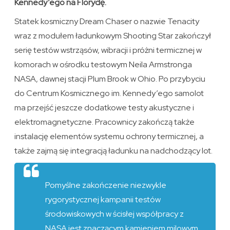
Kennedy’ego na Florydę.
Statek kosmiczny Dream Chaser o nazwie Tenacity
wraz z modułem ładunkowym Shooting Star zakończył
serię testów wstrząsów, wibracji i próżni termicznej w
komorach w ośrodku testowym Neila Armstronga
NASA, dawnej stacji Plum Brook w Ohio. Po przybyciu
do Centrum Kosmicznego im. Kennedy’ego samolot
ma przejść jeszcze dodatkowe testy akustyczne i
elektromagnetyczne. Pracownicy zakończą także
instalację elementów systemu ochrony termicznej, a
także zajmą się integracją ładunku na nadchodzący lot.
Pomyślne zakończenie niezwykle
rygorystycznej kampanii testów
środowiskowych w ścisłej współpracy z
NASA jest znaczącym kamieniem milowym