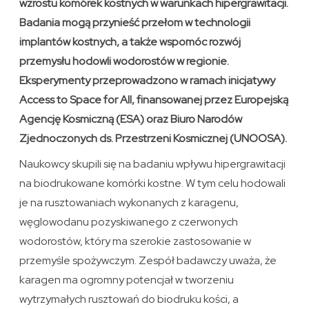
wzrostu komórek kostnych w warunkach hipergrawitacji.
Badania mogą przynieść przełom w technologii
implantów kostnych, a także wspomóc rozwój
przemysłu hodowli wodorostów w regionie.
Eksperymenty przeprowadzono w ramach inicjatywy
Access to Space for All, finansowanej przez Europejską
Agencję Kosmiczną (ESA) oraz Biuro Narodów
Zjednoczonych ds. Przestrzeni Kosmicznej (UNOOSA).
Naukowcy skupili się na badaniu wpływu hipergrawitacji
na biodrukowane komórki kostne. W tym celu hodowali
je na rusztowaniach wykonanych z karagenu,
węglowodanu pozyskiwanego z czerwonych
wodorostów, który ma szerokie zastosowanie w
przemyśle spożywczym. Zespół badawczy uważa, że
karagen ma ogromny potencjał w tworzeniu
wytrzymałych rusztowań do biodruku kości, a