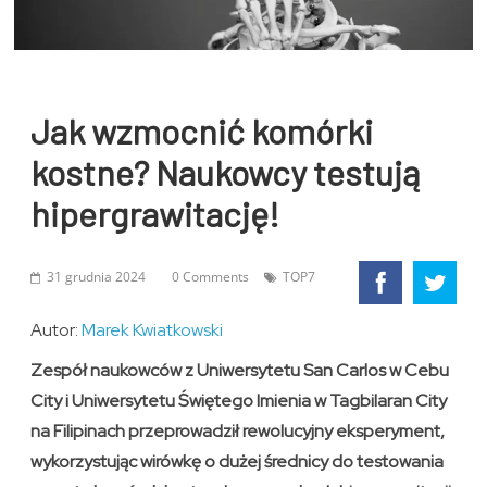
Jak wzmocnić komórki
kostne? Naukowcy testują
hipergrawitację!
31 grudnia 2024
0 Comments
TOP7
Autor:
Marek Kwiatkowski
Zespół naukowców z Uniwersytetu San Carlos w Cebu
City i Uniwersytetu Świętego Imienia w Tagbilaran City
na Filipinach przeprowadził rewolucyjny eksperyment,
wykorzystując wirówkę o dużej średnicy do testowania