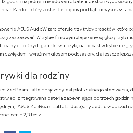
 12 godzin na jednym naładowaniu baterii. Jest on wyposażony
arman Kardon, który został dostrojony pod kątem wykorzystani
wanie ASUS AudioWizard oferuje trzy tryby presetów, które o
szy zastosowań. W trybie filmowym ulepszane są głosy, tryb mu
 tonalny do różnych gatunków muzyki, natomiast w trybie rozgry
nym dźwiękiem i wyraźnym głosem podczas gry, dla jeszcze leps
rywki dla rodziny
rem ZenBeam Latte dołączony jest pilot zdalnego sterowania, do
krowiec i zintegrowana bateria zapewniająca do trzech godzin n
zędnym). ASUS ZenBeam Latte L1 dostępny będzie w polskich s
nej cenie 2,3 tys. zł.