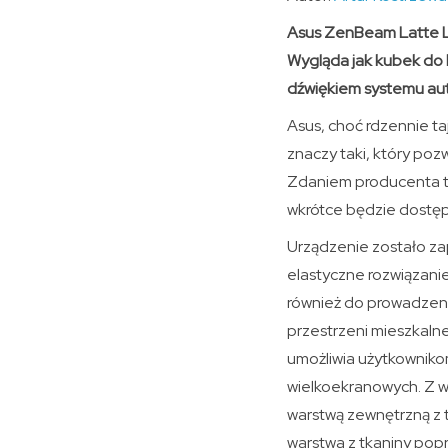
Asus ZenBeam Latte L1
Wygląda jak kubek do k
dźwiękiem systemu auti
Asus, choć rdzennie ta
znaczy taki, który poz
Zdaniem producenta ta
wkrótce będzie dostęp
Urządzenie zostało z
elastyczne rozwiązanie
również do prowadzeni
przestrzeni mieszkalne
umożliwia użytkownik
wielkoekranowych. Z wy
warstwą zewnętrzną z 
warstwa z tkaniny popr