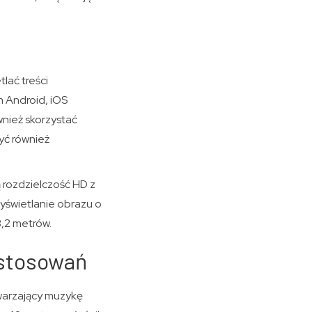
lać treści
 Android, iOS
wnież skorzystać
yć również
rozdzielczość HD z
yświetlanie obrazu o
3,2 metrów.
astosowań
warzający muzykę