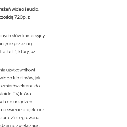
ażeń wideo i audio.
czością 720p, z
anych słów. Immersyjny,
nięcie przez nią.
tte L1, który już
ia użytkownikowi
ideo lub filmów, jak
 rozmiarów ekranu do
ptoide TV, która
ych do urządzeń
na świecie projektor z
biura. Zintegrowana
odzenia, zwiększając