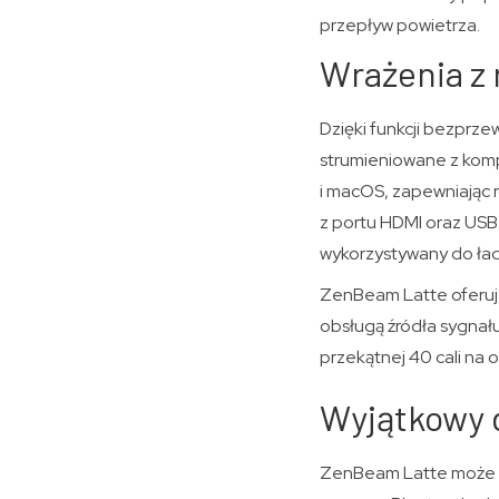
przepływ powietrza.
Wrażenia z 
Dzięki funkcji bezprze
strumieniowane z komp
i macOS, zapewniając r
z portu HDMI oraz USB 
wykorzystywany do ła
ZenBeam Latte oferuj
obsługą źródła sygnał
przekątnej 40 cali na 
Wyjątkowy 
ZenBeam Latte może b