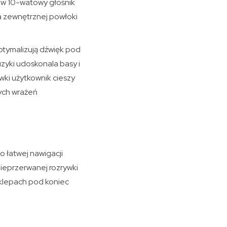
 w 10-watowy głośnik
a zewnętrznej powłoki
ptymalizują dźwięk pod
zyki udoskonala basy i
wki użytkownik cieszy
zych wrażeń
 łatwej nawigacji
ieprzerwanej rozrywki
klepach pod koniec