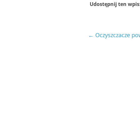
Udostępnij ten wpis
←
Oczyszczacze pow