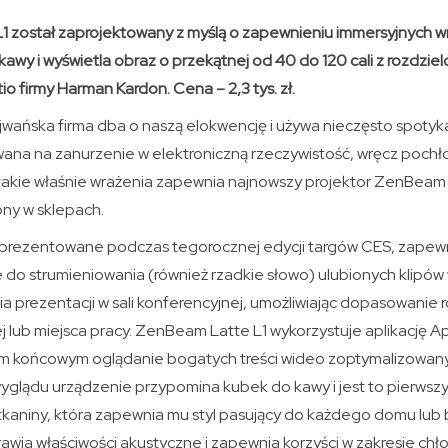
 został zaprojektowany z myślą o zapewnieniu immersyjnych wr
awy i wyświetla obraz o przekątnej od 40 do 120 cali z rozdziel
o firmy Harman Kardon. Cena – 2,3 tys. zł.
jwańska firma dba o naszą elokwencję i używa nieczęsto spotyk
wana na zanurzenie w elektroniczną rzeczywistość, wręcz pochło
kie właśnie wrażenia zapewnia najnowszy projektor ZenBeam La
ny w sklepach.
aprezentowane podczas tegorocznej edycji targów CES, zapewn
 do strumieniowania (również rzadkie słowo) ulubionych klipów w
a prezentacji w sali konferencyjnej, umożliwiając dopasowanie
j lub miejsca pracy. ZenBeam Latte L1 wykorzystuje aplikację A
om końcowym oglądanie bogatych treści wideo zoptymalizowan
glądu urządzenie przypomina kubek do kawy i jest to pierwszy 
tkaniny, która zapewnia mu styl pasujący do każdego domu lub 
awia właściwości akustyczne i zapewnia korzyści w zakresie chł