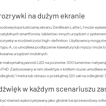
rozrywki na dużym ekranie
wodowej kopii lustrzanej ekranu ZenBeam Latte L1 może wyświet
atybilnych smartfonów, tabletów i innych urządzeń z systemem
ozrywkę w rozdzielczości high-definition. Użytkownicy mogą ró
typu A, co umożliwia podłączenie klawiatury lub myszy i może b
dowania urządzeń mobilnych.
e maksymalną jasność LED na poziomie 300 lumenów i natywną 
u FHD. Zastosowany w nim obiektyw o krótkim rzucie umożliwia w
odległość 1 metra lub obrazu o przekątnej 120 cali na odległość 
dźwięk w każdym scenariuszu z
yć również wykorzystywany jako głośnik bezprzewodowy odt