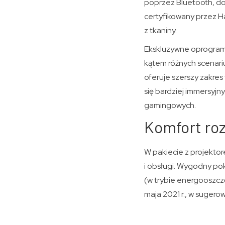
poprzez Bluetooth, do
certyfikowany przez H
z tkaniny.
Ekskluzywne oprogramo
kątem różnych scenariu
oferuje szerszy zakres
się bardziej immersyj
gamingowych.
Komfort roz
W pakiecie z projekto
i obsługi. Wygodny po
(w trybie energooszc
maja 2021 r., w sugerowa