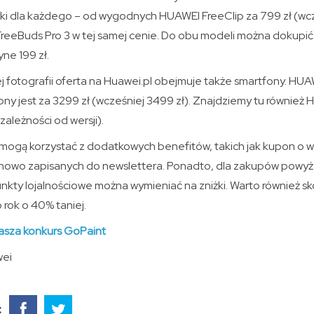
ki dla każdego – od wygodnych HUAWEI FreeClip za 799 zł (wcz
eeBuds Pro 3 w tej samej cenie. Do obu modeli można dokupi
ne 199 zł.
j fotografii oferta na Huawei.pl obejmuje także smartfony. HU
ny jest za 3299 zł (wcześniej 3499 zł). Znajdziemy tu również
zależności od wersji).
l mogą korzystać z dodatkowych benefitów, takich jak kupon o w
nowo zapisanych do newslettera. Ponadto, dla zakupów powyż
nkty lojalnościowe można wymieniać na zniżki. Warto również sk
 rok o 40% taniej.
asza konkurs GoPaint
wei
: