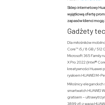
Sklep internetowy Hua
wyjątkową ofertę promo
zapasów klienci mogą 
Gadżety te
Dla miłośników mobiln
Core™ i5 / 8 GB / 512 
Microsoft 365 Family 
X Pro 2022 (Intel® Cor
kreatywności Huawei p
rysikiem HUAWEI M-Penc
Miłośnicy eleganckich 
smartwatch HUAWEI WAT
gratisem – ultrawytrzy
3899 zł) z wagą HUAWE