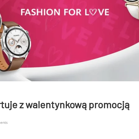
rtuje z walentynkową promocją
ents