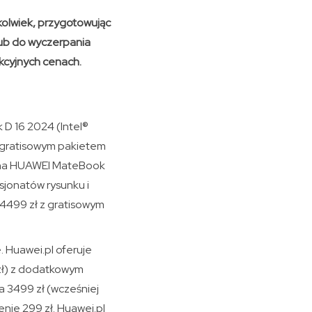
kolwiek, przygotowując
lub do wyczerpania
kcyjnych cenach.
 D 16 2024 (Intel®
z gratisowym pakietem
ię na HUAWEI MateBook
asjonatów rysunku i
 4499 zł z gratisowym
. Huawei.pl oferuje
zł) z dodatkowym
a 3499 zł (wcześniej
nie 299 zł. Huawei.pl