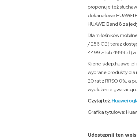
proponuje też słuchaw
dokanałowe HUAWEI Fr
HUAWEI Band 8 za jedy
Dla miłośników mobilne
/ 256 GB) teraz dostęp
4499 zł lub 4999 zł (w 
Klienci sklep.huawei.p
wybrane produkty dla 
20 rat z RRSO 0%, a pu
wydłużenie gwarancji o
Czytaj też:
Huawei ogł
Grafika tytułowa: Hua
Udostępnij ten wpis