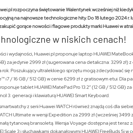
wei.pl rozpoczyna świętowanie Walentynek wcześniej niż kiedy
cyjną na najnowsze technologiczne hity. Do 18 lutego 2024 r. 
zakupić gorące nowości i flagowe produkty marki Huawei w atra
chnologiczne w niskich cenach!
ości i wydajności, Huawei.pl proponuje laptop HUAWEI MateBook
GB) za jedynie 2999 zł (sugerowana cena detaliczna: 3299 zł) 
na rok. Poszukujący ultralekkiego sprzętu mogą zdecydować s
e™ i7 / 16 GB / 512 GB) w cenie 6299 zł z gratisowym etui. Dla p
roponuje tablet HUAWEI MatePad Pro 13.2” (12 GB / 512 GB) za
il 3. generacji i klawiaturą HUAWEI Smart Keyboard.
smartwatchy z serii Huawei WATCH również znajdą coś dla siebie
CH Ultimate w wersji Expedition za 2999 zł (wcześniej 3499 
małą tytanową bransoletą. Wersja Voyage dostępna jest teraz z
I Scale 3 i słuchawkami dokanałowymi HUAWEI FreeBuds 5i w ce