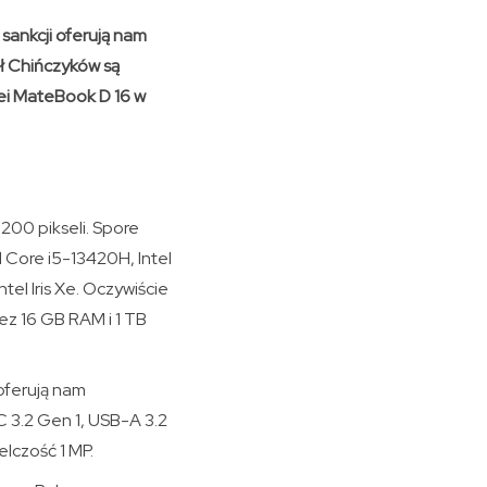
ankcji oferują nam
ł Chińczyków są
ei MateBook D 16 w
200 pikseli. Spore
 Core i5-13420H, Intel
el Iris Xe. Oczywiście
ez 16 GB RAM i 1 TB
oferują nam
C 3.2 Gen 1, USB-A 3.2
lczość 1 MP.