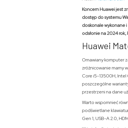
Koncern Huawei jest z
dostęp do systemu Win
doskonale wykonane i 
odsłonie na 2024 rok, 
Huawei Mate
Omawiany komputer zao
zróżnicowanie mamy w 
Core i5-13500H, Intel 
poszczególne warianty
przestrzeni na dane u
Warto wspomnieć równi
podświetlane klawiatur
Gen 1, USB-A 2.0, HDM