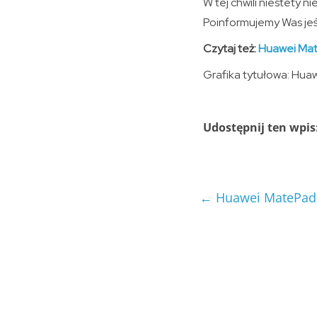
W tej chwili niestety 
Poinformujemy Was jeśl
Czytaj też:
Huawei Mat
Grafika tytułowa: Hua
Udostępnij ten wpis
←
Huawei MatePad 