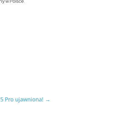
ny w Polsce.
T5 Pro ujawniona!
→