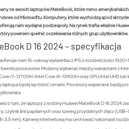
nany ze swoich laptopów MateBook, które mimo amerykańskich s
dows od Microsoftu. Komputery, które wychodzą spod skrzyde
oferują nam wydajne podzespoły. Na rynek trafia właśnie Huaw
który powinien spełnić oczekiwania różnych grup użytkowników.
Book D 16 2024 – specyfikacja
feruje nam 16-calowy wyświetlacz IPS o rozdzielczości 1920×1
kwestii procesorów. Możemy wybierać między wariantami z Intel
Core i7-13700H i Intel Core i9-13900H oraz GPU Intel UHD lub Int
 laptopa będą się różnić cenami. Procesory wspierane będą prz
żytkownika.
eż o tym, że laptopy z rodziny Huawei MateBook D 16 2024 za
y, czytnik linii papilarnych oraz szereg przydatnych złącz (USB-
I i 3,5 mm). Kamerę internetową ma cechować natomiast rozdzie