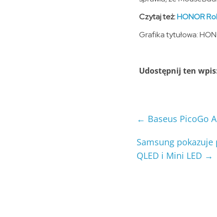
Czytaj też:
HONOR Robo
Grafika tytułowa: HO
Udostępnij ten wpis
←
Baseus PicoGo AM
Samsung pokazuje p
QLED i Mini LED
→