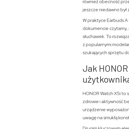
również obecność przet
jeszcze niedawno był 
W praktyce Earbuds A P
dokumencie czytamy, ż
słuchawek. To rozwiąza
z popularnymi modelam
szukających sprzętu do 
Jak HONOR 
użytkownik
HONOR Watch X5i to sm
zdrowie i aktywność b
urządzenie wyposażono
uwagę na smukłą konstr
Drugim kluczowym elem