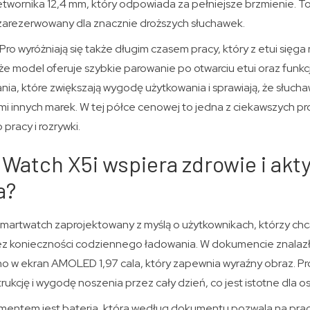
wornika 12,4 mm, który odpowiada za pełniejsze brzmienie. To 
zarezerwowany dla znacznie droższych słuchawek.
ro wyróżniają się także długim czasem pracy, który z etui sięg
e model oferuje szybkie parowanie po otwarciu etui oraz funkcj
nia, które zwiększają wygodę użytkowania i sprawiają, że słuc
i innych marek. W tej półce cenowej to jedna z ciekawszych pr
pracy i rozrywki.
Watch X5i wspiera zdrowie i ak
a?
artwatch zaprojektowany z myślą o użytkownikach, którzy ch
ez konieczności codziennego ładowania. W dokumencie znalazła
 w ekran AMOLED 1,97 cala, który zapewnia wyraźny obraz. P
ukcję i wygodę noszenia przez cały dzień, co jest istotne dla 
entem jest bateria, która według dokumentu pozwala na pracę