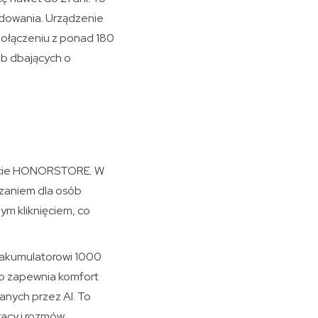
adowania. Urządzenie
 połączeniu z ponad 180
ób dbających o
ercie HONORSTORE. W
ązaniem dla osób
ym kliknięciem, co
i akumulatorowi 1000
co zapewnia komfort
anych przez AI. To
acy i rozmów.