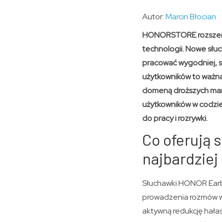
Autor:
Marcin Błocian
HONORSTORE rozszerza 
technologii. Nowe słu
pracować wygodniej, s
użytkowników to ważna 
domeną droższych mar
użytkowników w codzie
do pracy i rozrywki.
Co oferują
najbardziej
Słuchawki HONOR Earbu
prowadzenia rozmów w 
aktywną redukcję hała