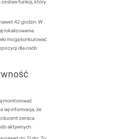
zestaw funkcji, który
a nawet 42 godzin. W
ę lokalizowania
hawki mogą konkurować
opozycji dla osób
tywność
cą monitorować
 się informacja, że
roducent zwraca
osób aktywnych.
 nawet do 21 dni. To