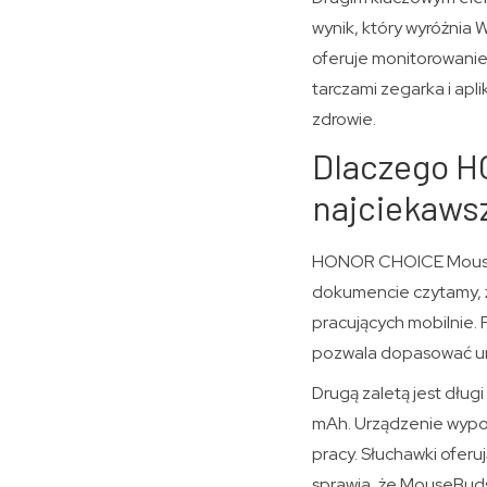
wynik, który wyróżnia
oferuje monitorowanie 
tarczami zegarka i apl
zdrowie.
Dlaczego H
najciekaws
HONOR CHOICE MouseBu
dokumencie czytamy, że
pracujących mobilnie. 
pozwala dopasować ur
Drugą zaletą jest dług
mAh. Urządzenie wypos
pracy. Słuchawki oferu
sprawia, że MouseBuds 