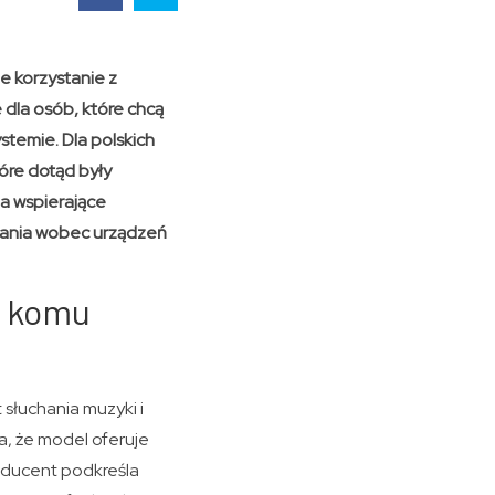
e korzystanie z
 dla osób, które chcą
stemie. Dla polskich
óre dotąd były
a wspierające
wania wobec urządzeń
i komu
słuchania muzyki i
, że model oferuje
roducent podkreśla