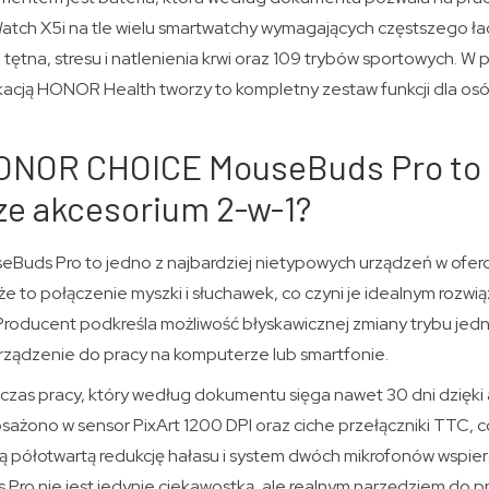
 Watch X5i na tle wielu smartwatchy wymagających częstszego ł
tętna, stresu i natlenienia krwi oraz 109 trybów sportowych. W
ikacją HONOR Health tworzy to kompletny zestaw funkcji dla os
ONOR CHOICE MouseBuds Pro to
ze akcesorium 2-w-1?
ds Pro to jedno z najbardziej nietypowych urządzeń w of
 to połączenie myszki i słuchawek, co czyni je idealnym rozwi
Producent podkreśla możliwość błyskawicznej zmiany trybu jedn
ządzenie do pracy na komputerze lub smartfonie.
i czas pracy, który według dokumentu sięga nawet 30 dni dzięk
ażono w sensor PixArt 1200 DPI oraz ciche przełączniki TTC, 
ją półotwartą redukcję hałasu i system dwóch mikrofonów wspier
Pro nie jest jedynie ciekawostką, ale realnym narzędziem do pr