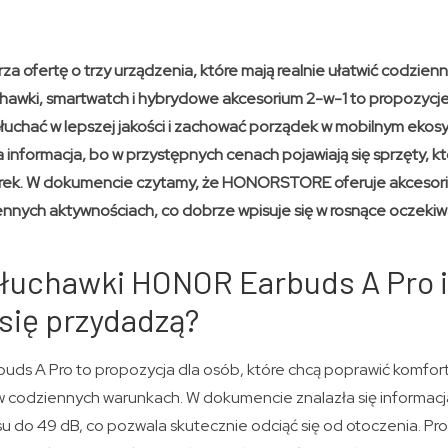
ofertę o trzy urządzenia, które mają realnie ułatwić codzienn
chawki, smartwatch i hybrydowe akcesorium 2-w-1 to propozycje
łuchać w lepszej jakości i zachować porządek w mobilnym ekosy
informacja, bo w przystępnych cenach pojawiają się sprzęty, kt
ek. W dokumencie czytamy, że HONORSTORE oferuje akcesori
nnych aktywnościach, co dobrze wpisuje się w rosnące oczeki
 słuchawki HONOR Earbuds A Pro 
 się przydadzą?
ds A Pro to propozycja dla osób, które chcą poprawić komfort 
codziennych warunkach. W dokumencie znalazła się informacja
su do 49 dB, co pozwala skutecznie odciąć się od otoczenia. P