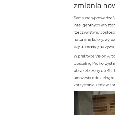
zmienia now
Samsung wprowadza Vis
inteligentnych w histo
rzeczywistym, dostosow
naturalne kolory, wyraź
czy transmisję na żywo.
W praktyce Vision AI t
Upscaling Pro korzysta
obraz zbliżony do 4K. 
umożliwia oddzielną re
korzystanie z telewizor