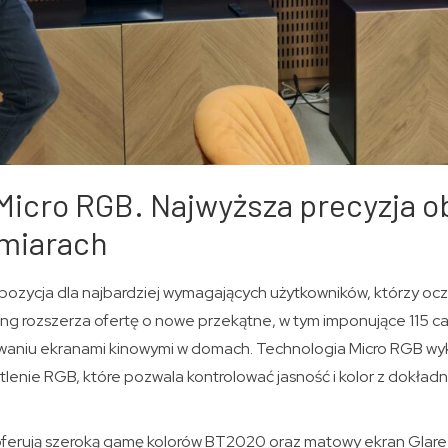
Micro RGB. Najwyższa precyzja o
miarach
opozycja dla najbardziej wymagających użytkowników, którzy oc
ung rozszerza ofertę o nowe przekątne, w tym imponujące 115 ca
waniu ekranami kinowymi w domach. Technologia Micro RGB wy
lenie RGB, które pozwala kontrolować jasność i kolor z dokład
erują szeroką gamę kolorów BT2020 oraz matowy ekran Glare F