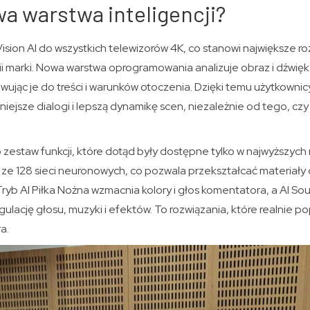
a warstwa inteligencji?
ion AI do wszystkich telewizorów 4K, co stanowi największe roz
rii marki. Nowa warstwa oprogramowania analizuje obraz i dźwięk
ując je do treści i warunków otoczenia. Dzięki temu użytkownic
niejsze dialogi i lepszą dynamikę scen, niezależnie od tego, czy
o zestaw funkcji, które dotąd były dostępne tylko w najwyższych
 ze 128 sieci neuronowych, co pozwala przekształcać materiały o
Tryb AI Piłka Nożna wzmacnia kolory i głos komentatora, a AI So
gulację głosu, muzyki i efektów. To rozwiązania, które realnie 
a.