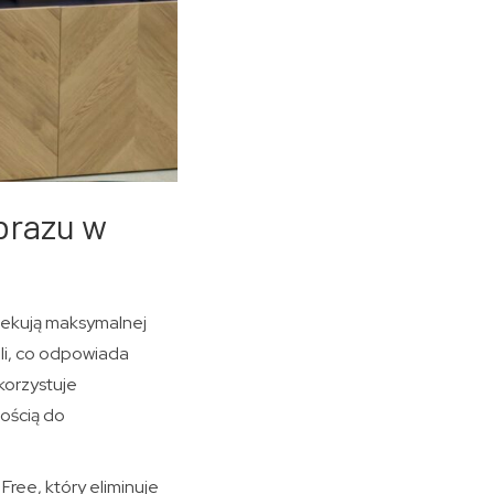
brazu w
zekują maksymalnej
li, co odpowiada
korzystuje
nością do
ree, który eliminuje