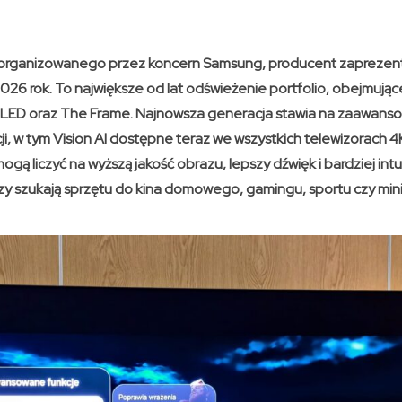
organizowanego przez koncern Samsung, producent zaprezent
2026 rok. To największe od lat odświeżenie portfolio, obejmują
 LED oraz The Frame. Najnowsza generacja stawia na zaawans
cji, w tym Vision AI dostępne teraz we wszystkich telewizorach 4
gą liczyć na wyższą jakość obrazu, lepszy dźwięk i bardziej intu
zy szukają sprzętu do kina domowego, gamingu, sportu czy mini