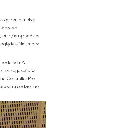
szerzenie funkcji
 w czasie
y otrzymują bardziej
 oglądają film, mecz
 modelach. AI
 niższej jakości w
und Controller Pro
poprawiają codzienne