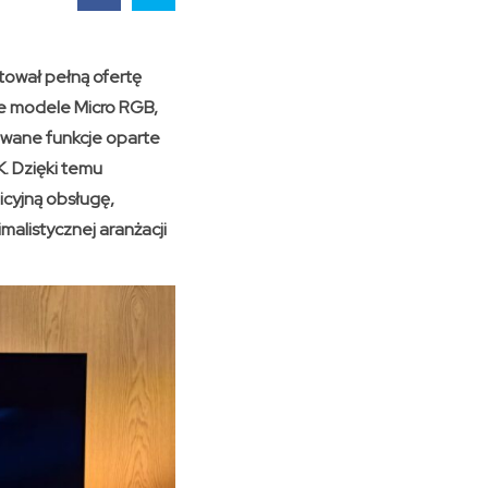
ował pełną ofertę
ce modele Micro RGB,
owane funkcje oparte
K. Dzięki temu
icyjną obsługę,
malistycznej aranżacji