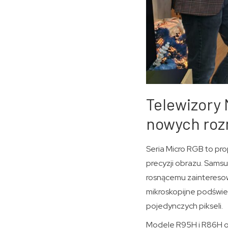
Telewizory 
nowych roz
Seria Micro RGB to pr
precyzji obrazu. Sams
rosnącemu zaintereso
mikroskopijne podświet
pojedynczych pikseli.
Modele R95H i R86H of