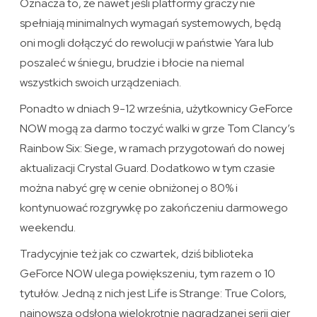
Oznacza to, że nawet jeśli platformy graczy nie
spełniają minimalnych wymagań systemowych, będą
oni mogli dołączyć do rewolucji w państwie Yara lub
poszaleć w śniegu, brudzie i błocie na niemal
wszystkich swoich urządzeniach.
Ponadto w dniach 9-12 września, użytkownicy GeForce
NOW mogą za darmo toczyć walki w grze Tom Clancy’s
Rainbow Six: Siege, w ramach przygotowań do nowej
aktualizacji Crystal Guard. Dodatkowo w tym czasie
można nabyć grę w cenie obniżonej o 80% i
kontynuować rozgrywkę po zakończeniu darmowego
weekendu.
Tradycyjnie też jak co czwartek, dziś biblioteka
GeForce NOW ulega powiększeniu, tym razem o 10
tytułów. Jedną z nich jest Life is Strange: True Colors,
najnowsza odsłona wielokrotnie nagradzanej serii gier