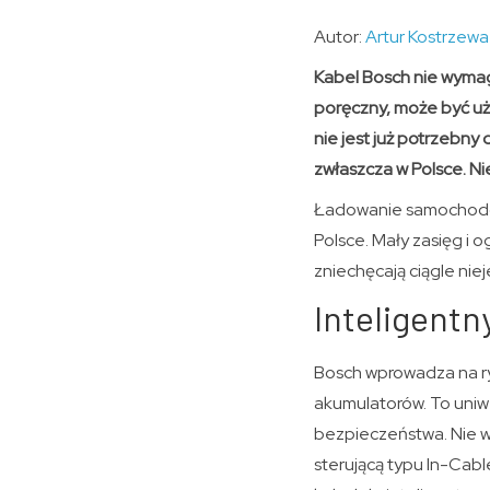
Autor:
Artur Kostrzewa
Kabel Bosch nie wymaga
poręczny, może być uż
nie jest już potrzebny
zwłaszcza w Polsce. N
Ładowanie samochodów
Polsce. Mały zasięg i 
zniechęcają ciągle nie
Inteligentn
Bosch wprowadza na ry
akumulatorów. To uniw
bezpieczeństwa. Nie wy
sterującą typu In-Cabl