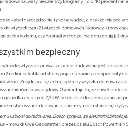
o ładowania, waży niecałe trzy kilogramy. To o 40 procent mni
.
nie kabel oszczędza nie tylko na wadze, ale także miejsce w 
 do wtyczek typu 2 i wtyczek domowych. Kierowcy, którzy ch
gniazdka w domu, czy na stacji w drodze, nie potrzebują już dru
szystkim bezpieczny
 w każdej wtyczce sprawia, że proces ładowania jest bezpieczn
pu 2 na końcu kabla od strony pojazdu zawiera komponenty do 
dowania. Znajdująca się z drugiej strony wtyczka domowa z ad
i wyłącznik różnicowoprądowy. Gwarantuje to, że nawet podcza
gniazdka z mocą do 2,3 kW nie dojdzie do przeciążenia ani pr
eczeństwa wyłącza ładowanie, zanim sytuacja stanie się krytyc
mu kablowi do ładowania, Bosch sprawia, że elektromobilność jest
ika –
mówi dr Uwe Gackstatter, prezes działu Bosch Powertrain 