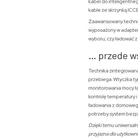
kabel do inteligentneg
kable ze skrzynką ICCB
Zaawansowany technicz
wyposażony w adaptery
wyboru, czy ładować z 
… przede w
Technika zintegrowana
przebiega. Wtyczka ty
monitorowania mocy ła
kontrolę temperatury 
ładowania z domowego 
potrzeby system bezpi
Dzięki temu uniwersalne
przyjazna dla użytkown