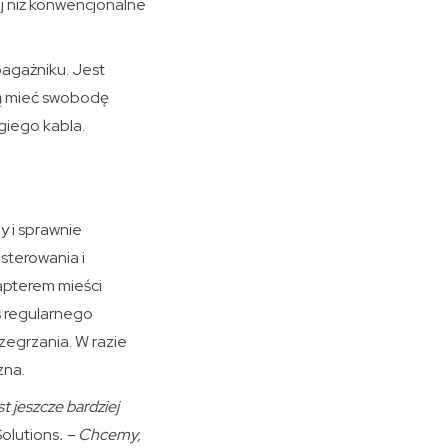
ej niż konwencjonalne
bagażniku. Jest
cą mieć swobodę
giego kabla.
y i sprawnie
sterowania i
apterem mieści
s regularnego
zegrzania. W razie
zna.
 jeszcze bardziej
Solutions
. – Chcemy,