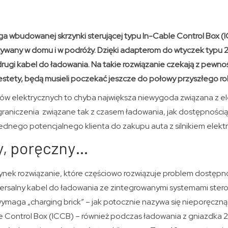
 wbudowanej skrzynki sterującej typu In-Cable Control Box (ICC
ywany w domu i w podróży. Dzięki adapterom do wtyczek typu 
 drugi kabel do ładowania. Na takie rozwiązanie czekają z pewno
iestety, będą musieli poczekać jeszcze do połowy przyszłego r
 elektrycznych to chyba największa niewygoda związana z el
ograniczenia związane tak z czasem ładowania, jak dostępnością 
jednego potencjalnego klienta do zakupu auta z silnikiem elekt
y, poręczny…
nek rozwiązanie, które częściowo rozwiązuje problem dostępno
ersalny kabel do ładowania ze zintegrowanymi systemami stero
maga „charging brick” – jak potocznie nazywa się nieporęczną i
e Control Box (ICCB) – również podczas ładowania z gniazdka 2