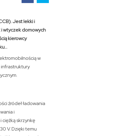
B). Jest lekki i
2 i wtyczek domowych
ścią kierowcy
oku…
ektromobilnością w
infrastruktury
rycznym.
ści źródeł ładowania
wania i
 ciężką skrzynkę
30 V. Dzięki temu