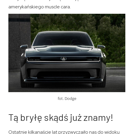
amerykańskiego muscle cara.
fot. Dodge
Tą bryłę skądś już znamy!
Ostatnie kilkanaście lat przyzwyczaiło nas do widoku