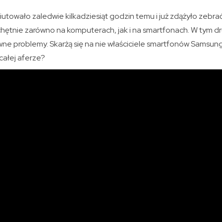
utowało zaledwie kilkadziesiąt godzin temu i już zdążyło zebra
chętnie zarówno na komputerach, jak i na smartfonach. W tym 
wne problemy. Skarżą się na nie właściciele smartfonów Samsun
całej aferze?