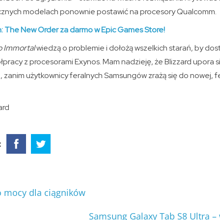
ocznych modelach ponownie postawić na procesory Qualcomm.
n: The New Order za darmo w Epic Games Store!
o Immortal
wiedzą o problemie i dołożą wszelkich starań, by do
racy z procesorami Exynos. Mam nadzieję, że Blizzard upora si
 zanim użytkownicy feralnych Samsungów zrażą się do nowej, 
ard
:
 mocy dla ciągników
Samsung Galaxy Tab S8 Ultra – w