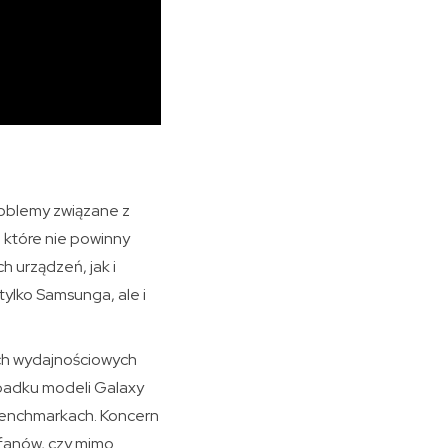
oblemy związane z
 które nie powinny
h urządzeń, jak i
tylko Samsunga, ale i
ch wydajnościowych
padku modeli Galaxy
 benchmarkach. Koncern
ć fanów, czy mimo