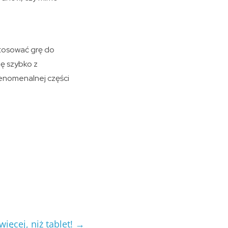
stosować grę do
ę szybko z
fenomenalnej części
ięcej, niż tablet!
→