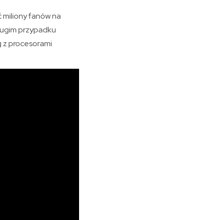
ć miliony fanów na
drugim przypadku
g z procesorami