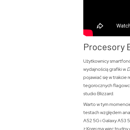
Procesory E
Użytkownicy smartfon
wydajnością grafiki w
D
pojawiać się w trakcie
tegorocznych flagowców
studio Blizzard.
Warto w tym momencie
testach względem ana
A52 5G i Galaxy A53 5
z Korei ma więc trudny