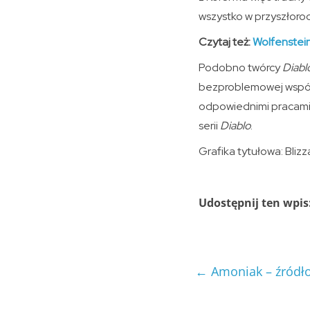
wszystko w przyszłor
Czytaj też:
Wolfenstei
Podobno twórcy
Diabl
bezproblemowej współp
odpowiednimi pracami,
serii
Diablo
.
Grafika tytułowa: Blizz
Udostępnij ten wpis
←
Amoniak – źródło