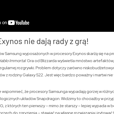
xynos nie dają rady z grą!
ów Samsung wyposażonych w procesory Exynos skarżą się na pr
iablo Immortal
. Gra od Blizzarda wyświetla mnóstwo artefaktów,
 regularnej rozgrywki. Problem dotyczy zarówno niskobudżetowyc
 z rodziny Galaxy S22. Jest więc bardzo poważny i martwi nie 
 wspomnieć, że procesory Samsunga wypadają gorzej w różny
logicznych układów Snapdragon. Widzimy to chociażby w przy
G, z których ten pierwszy – mimo że starszy – lepiej wypada w
 orzech do zgryzienia – stawiać na własne rozwiązania i irytowa