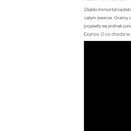
Diablo Immortal
zadebi
całym świecie. Gramy 
pojawiły się jednak pe
Exynos. O co chodzi w 