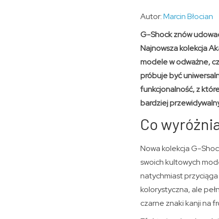
Autor:
Marcin Błocian
G-Shock znów udowadn
Najnowsza kolekcja Aka
modele w odważne, cze
próbuje być uniwersaln
funkcjonalność, z któr
bardziej przewidywalny
Co wyróżni
Nowa kolekcja G-Shock 
swoich kultowych mod
natychmiast przyciąga 
kolorystyczna, ale pe
czarne znaki kanji na 