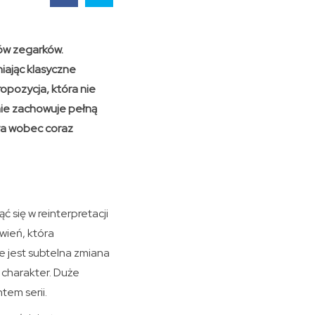
ów zegarków.
niając klasyczne
opozycja, która nie
śnie zachowuje pełną
ywa wobec coraz
 się w reinterpretacji
ień, która
ie jest subtelna zmiana
 charakter. Duże
tem serii.