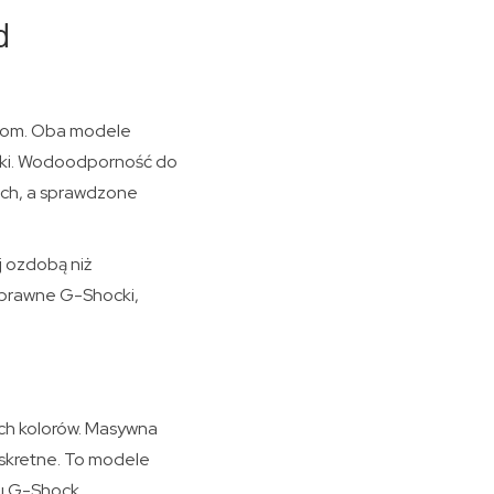
d
ckom. Oba modele
arki. Wodoodporność do
ch, a sprawdzone
j ozdobą niż
oprawne G-Shocki,
?
ych kolorów. Masywna
yskretne. To modele
lu G-Shock.