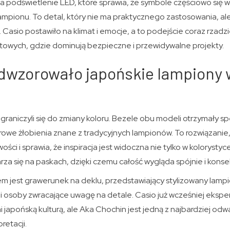
a podświetlenie LED, które sprawia, że symbole częściowo się w
lampionu. To detal, który nie ma praktycznego zastosowania, al
 Casio postawiło na klimat i emocje, a to podejście coraz rzadzi
towych, gdzie dominują bezpieczne i przewidywalne projekty.
odwzorowało japońskie lampiony 
ograniczyli się do zmiany koloru. Bezele obu modeli otrzymały sp
owe żłobienia znane z tradycyjnych lampionów. To rozwiązanie,
ci i sprawia, że inspiracja jest widoczna nie tylko w kolorystyce
za się na paskach, dzięki czemu całość wygląda spójnie i kons
jest grawerunek na deklu, przedstawiający stylizowany lampio
 i osoby zwracające uwagę na detale. Casio już wcześniej eks
 japońską kulturą, ale Aka Chochin jest jedną z najbardziej odw
retacji.