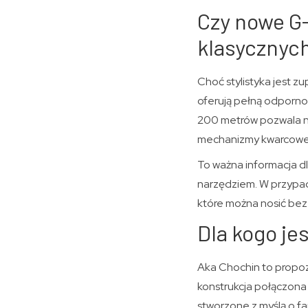
Czy nowe G-
klasycznyc
Choć stylistyka jest 
oferują pełną odporno
200 metrów pozwala n
mechanizmy kwarcowe
To ważna informacja dl
narzędziem. W przypa
które można nosić bez
Dla kogo je
Aka Chochin to propozy
konstrukcja połączona 
stworzone z myślą o fa