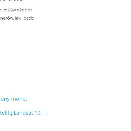
 coś świeżego i
erów, jak i osób
liony monet
telitę Landsat 10!
→