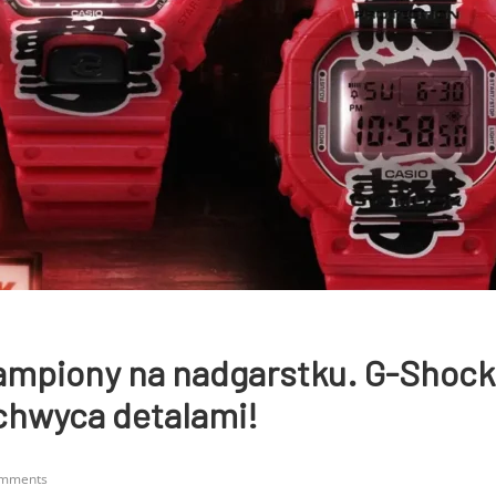
ampiony na nadgarstku. G-Shock
chwyca detalami!
omments