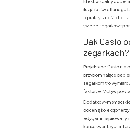
Efekt wizualny dopełni
iluzję rozświetlonego 
o praktyczność chodzi.
świecie zegarków spor
Jak Casio 
zegarkach?
Projektanci Casio nie 
przypominające papier
zegarkom trójwymiarowoś
fakturze. Motyw powtar
Dodatkowym smaczkiem 
docenią kolekcjonerzy
edycjami inspirowanymi
konsekwentnych interp