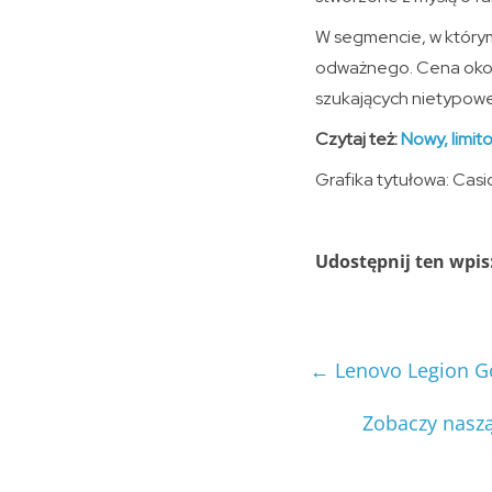
W segmencie, w którym
odważnego. Cena około
szukających nietypowe
Czytaj też:
Nowy, limi
Grafika tytułowa: Casi
Udostępnij ten wpis
←
Lenovo Legion Go
Zobaczy naszą