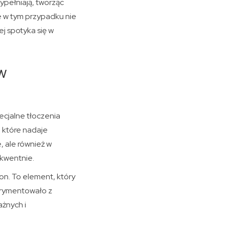
ypełniają, tworząc
e w tym przypadku nie
ej spotyka się w
w
ecjalne tłoczenia
 które nadaje
, ale również w
ekwentnie.
n. To element, który
perymentowało z
ażnych i