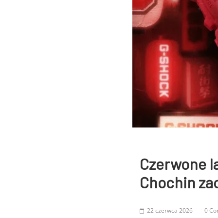
Czerwone l
Chochin za
22 czerwca 2026
0 C