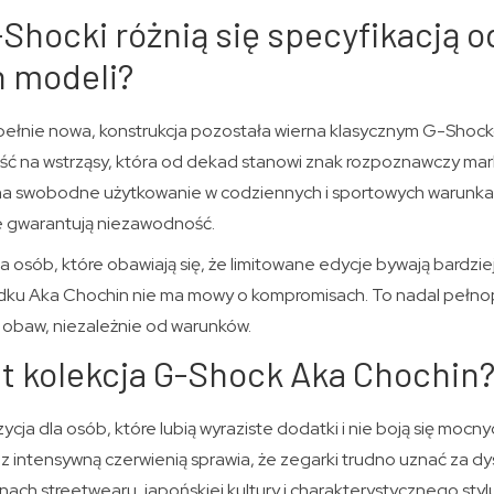
Shocki różnią się specyfikacją o
h modeli?
zupełnie nowa, konstrukcja pozostała wierna klasycznym G-Sho
ść na wstrząsy, która od dekad stanowi znak rozpoznawczy m
a swobodne użytkowanie w codziennych i sportowych warunka
 gwarantują niezawodność.
a osób, które obawiają się, że limitowane edycje bywają bardzie
dku Aka Chochin nie ma mowy o kompromisach. To nadal pełn
 obaw, niezależnie od warunków.
st kolekcja G-Shock Aka Chochin
cja dla osób, które lubią wyraziste dodatki i nie boją się mocn
z intensywną czerwienią sprawia, że zegarki trudno uznać za d
nach streetwearu, japońskiej kultury i charakterystycznego sty