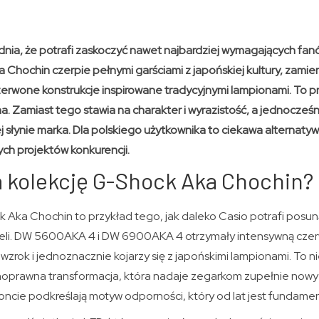
ia, że potrafi zaskoczyć nawet najbardziej wymagających fan
 Chochin czerpie pełnymi garściami z japońskiej kultury, zamie
rwone konstrukcje inspirowane tradycyjnymi lampionami. To pr
a. Zamiast tego stawia na charakter i wyrazistość, a jednocze
ej słynie marka. Dla polskiego użytkownika to ciekawa alternat
ch projektów konkurencji.
a kolekcję G-Shock Aka Chochin?
Aka Chochin to przykład tego, jak daleko Casio potrafi posunąć
eli. DW 5600AKA 4 i DW 6900AKA 4 otrzymały intensywną czerw
wzrok i jednoznacznie kojarzy się z japońskimi lampionami. To n
łnoprawna transformacja, która nadaje zegarkom zupełnie nowy
froncie podkreślają motyw odporności, który od lat jest fundamen