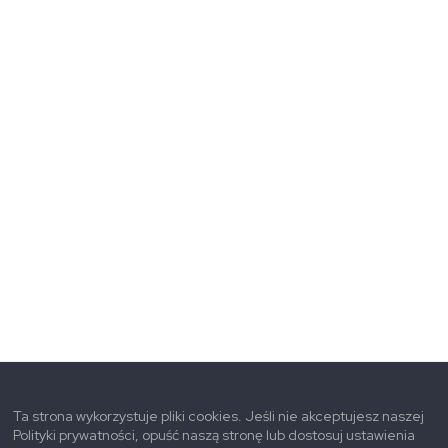
Ta strona wykorzystuje pliki cookies. Jeśli nie akceptujesz naszej
Polityki prywatności, opuść naszą stronę lub dostosuj ustawienia