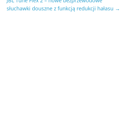
JBL Tune Flex 2 – nowe bezprzewodowe
słuchawki douszne z funkcją redukcji hałasu
→