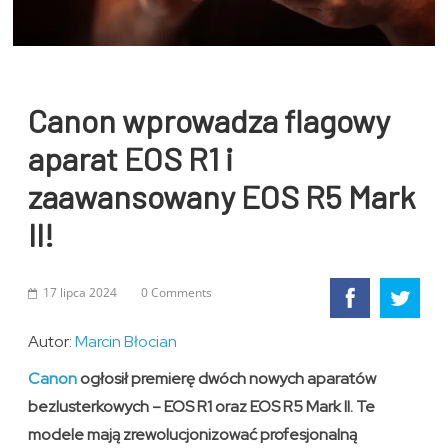
Canon wprowadza flagowy
aparat EOS R1 i
zaawansowany EOS R5 Mark
II!
17 lipca 2024
0 Comments
Autor:
Marcin Błocian
Canon
ogłosił premierę dwóch nowych aparatów
bezlusterkowych – EOS R1 oraz EOS R5 Mark II. Te
modele mają zrewolucjonizować profesjonalną