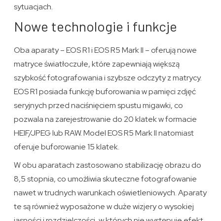
sytuacjach.
Nowe technologie i funkcje
Oba aparaty – EOS R1 i EOS R5 Mark II – oferują nowe
matryce światłoczułe, które zapewniają większą
szybkość fotografowania i szybsze odczyty z matrycy.
EOS R1 posiada funkcję buforowania w pamięci zdjęć
seryjnych przed naciśnięciem spustu migawki, co
pozwala na zarejestrowanie do 20 klatek w formacie
HEIF/JPEG lub RAW. Model EOS R5 Mark II natomiast
oferuje buforowanie 15 klatek.
W obu aparatach zastosowano stabilizację obrazu do
8,5 stopnia, co umożliwia skuteczne fotografowanie
nawet w trudnych warunkach oświetleniowych. Aparaty
te są również wyposażone w duże wizjery o wysokiej
jasności i rozdzielczości, w których nie występuje efekt