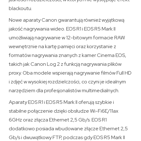
blackoutu.
Nowe aparaty Canon gwarantują również wyjątkową
jakość nagrywania wideo. EOS R1 i EOS R5 Mark II
umożliwiają nagrywanie w 12-bitowym formacie RAW
wewnętrznie na kartę pamięci oraz korzystanie z
formatów nagrywania znanych z kamer Cinema EOS,
takich jak Canon Log 2 z funkcją nagrywania plików
proxy. Oba modele wspierają nagrywanie filmów Full HD
i zdjęć w wysokiej rozdzielczości, co czyni je idealnym
narzędziem dla profesjonalistów multimedialnych.
Aparaty EOS R1 i EOS R5 Mark II oferują szybkie i
stabilne połączenie dzięki obsłudze Wi-Fi6E/11ax
6GHz oraz złącza Ethernet 2,5 Gb/s. EOS R1
dodatkowo posiada wbudowane złącze Ethernet 2,5
Gb/s i dwuwątkowy FTP, podczas gdy EOS R5 Mark II