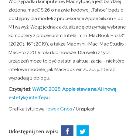
W przypadku komputerów Mac sytuacja jest bardziej
złożona. macOS 26 o nazwie kodowej „Tahoe” będzie
dostępny dla modeli z procesorami Apple Silicon – od
M1 wzwyż. Wciąż jednak aktualizację otrzymają wybrane
komputery z procesorami Intela, m.in. MacBook Pro 13″
(2020), 16″ (2019), a także Mac mini, iMac, Mac Studio i
Mac Pro z 2019 roku lub nowsze. Dla wielu z tych
urządzeń może to być ostatnia aktualizacja – niektóre
intelowe modele, jak MacBook Air 2020, już teraz
wypadają z obiegu.
Czytaj też:
WWDC 2025: Apple stawia na AI i nową
estetykę interfejsu
Grafika tytułowa:
Iewek Gnos
/ Unsplash
Udostępnij ten wpis: