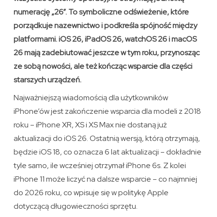
numerację „26”. To symboliczne odświeżenie, które
porządkuje nazewnictwo i podkreśla spójność między
platformami. iOS 26, iPadOS 26, watchOS 26 i macOS
26 mają zadebiutować jeszcze w tym roku, przynosząc
ze sobą nowości, ale też kończąc wsparcie dla części
starszych urządzeń.
Najważniejszą wiadomością dla użytkowników
iPhone’ów jest zakończenie wsparcia dla modeli z 2018
roku – iPhone XR, XS i XS Max nie dostaną już
aktualizacji do iOS 26. Ostatnią wersją, którą otrzymają,
będzie iOS 18, co oznacza 6 lat aktualizacji – dokładnie
tyle samo, ile wcześniej otrzymał iPhone 6s. Z kolei
iPhone 11 może liczyć na dalsze wsparcie – co najmniej
do 2026 roku, co wpisuje się w politykę Apple
dotyczącą długowieczności sprzętu.