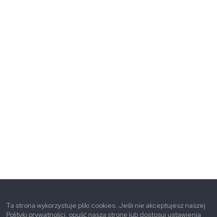
Ta strona wykorzystuje pliki cookies. Jeśli nie akceptujesz naszej
Polityki prywatności, opuść naszą stronę lub dostosuj ustawienia