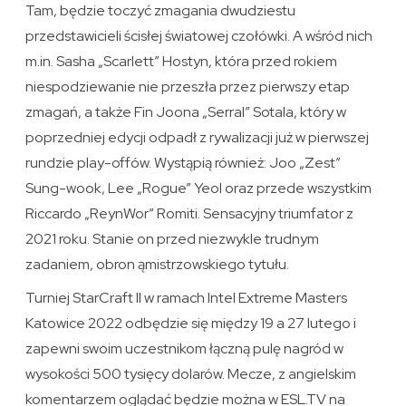
Tam, będzie toczyć zmagania dwudziestu
przedstawicieli ścisłej światowej czołówki. A wśród nich
m.in. Sasha „Scarlett” Hostyn, która przed rokiem
niespodziewanie nie przeszła przez pierwszy etap
zmagań, a także Fin Joona „Serral” Sotala, który w
poprzedniej edycji odpadł z rywalizacji już w pierwszej
rundzie play-offów. Wystąpią również: Joo „Zest”
Sung-wook, Lee „Rogue” Yeol oraz przede wszystkim
Riccardo „ReynWor” Romiti. Sensacyjny triumfator z
2021 roku. Stanie on przed niezwykle trudnym
zadaniem, obron ąmistrzowskiego tytułu.
Turniej StarCraft II w ramach Intel Extreme Masters
Katowice 2022 odbędzie się między 19 a 27 lutego i
zapewni swoim uczestnikom łączną pulę nagród w
wysokości 500 tysięcy dolarów. Mecze, z angielskim
komentarzem oglądać będzie można w ESL.TV na