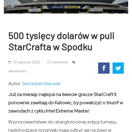
500 tysięcy dolarów w puli
StarCrafta w Spodku
19 stycznia 2022
0 Comments
aktualności
Autor:
Sebastian Nanasik
Już za miesiąc najlepsi na świecie gracze StarCraft II
ponownie zawitają do Katowic, by powalczyć o triumf w
zawodach z cyklu Intel Extreme Master.
W przeciwieństwie do ubiegłorocznej edycji turnieju,
nadchodzące rozgrywki mają odbyć się na żywo w