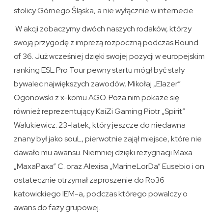
stolicy Górnego Śląska, a nie wyłącznie w internecie.
W akcji zobaczymy dwóch naszych rodaków, którzy
swoją przygodę z imprezą rozpoczną podczas Round
of 36. Już wcześniej dzięki swojej pozycji w europejskim
ranking ESL Pro Tour pewny startu mógł być stały
bywalec największych zawodów, Mikołaj „Elazer”
Ogonowski z x-komu AGO. Poza nim pokaze się
również reprezentujący KaiZi Gaming Piotr „Spirit”
Walukiewicz. 23-latek, który jeszcze do niedawna
znany był jako souL, pierwotnie zajął miejsce, które nie
dawało mu awansu. Niemniej dzięki rezygnacji Maxa
„MaxaPaxa” C. oraz Alexisa „MarineLorDa” Eusebio i on
ostatecznie otrzymał zaproszenie do Ro36
katowickiego IEM-a, podczas którego powalczy o
awans do fazy grupowej.