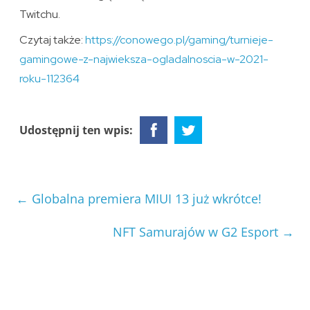
Twitchu.
Czytaj także:
https://conowego.pl/gaming/turnieje-
gamingowe-z-najwieksza-ogladalnoscia-w-2021-
roku-112364
Udostępnij ten wpis:
←
Globalna premiera MIUI 13 już wkrótce!
NFT Samurajów w G2 Esport
→