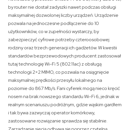
by router nie dostał zadyszki nawet podczas obsługi
maksymalnej dozwolonej liczby urządzeń. Urządzenie
pozwala na jednoczesne podłączenie do 10
użytkowników, co w zupełności wystarczy, by
zabezpieczyć cyfrowe potrzeby czteroosobowej
rodziny oraz trzech generacji ich gadżetów. W kwestii
standardów bezprzewodowych producent zastosował
tutaj technologię Wi-Fi 5 (802.11ac) z obsługą
technologii 2×2 MIMO, co pozwala na osiągnięcie
maksymalnej prędkości przesyłu lokalnego na
poziomie do 867 Mb/s. Fani cyferek mogą nieco kręcić
nosem na brak nowszego standardu Wi-Fi 6, jednak w
realnym scenariuszu podróżnym, gdzie wąskim gardłem
i tak bywa zazwyczaj operator komórkowy,
zastosowane rozwiązanie sprawdza się stabilnie.
Zarządzanie siecią odbywa się poprzez czytelną