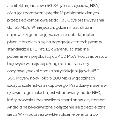
architekturę sieciową 5G SA, jak i przejściową NSA,
oferując teoretyczną prędkość pobierania danych
przez sieć komórkową aż do 1,83 Gb/s oraz wysyłania
do 155 Mb/s. W miejscach, gdzie infrastruktura
najnowszej generacji jeszcze nie dotarła, router
płynnie przełącza się na agregację czterech pasm w
standardzie LTE Kat. 12, gwarantując stabilne
pobieranie z prędkością do 400 Mb/s. Podczas testów
bojowych w miejskiej dżungli realne transfery
oscylowały wokół bardzo satysfakcjonujących 450–
500 Mb/s w nocy i około 200 Mb/s w godzinach
szczytu szaleństwa zakupowego. Prawdziwym asem w
rękawie tego malucha jest wbudowany moduł NFC,
który pozwala użytkownikom smartfonów z systemem
Android na błyskawiczne połączenie się z bezpieczną
siecią Wi-Fi poprzez zwykłe zbliżenie telefonu do