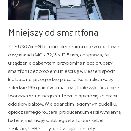
Mniejszy od smartfona
ZTE U30 Air 5G to minimalizm zamknięte w obudowie
o wymiarach 140 x 72,18 x 12,5 mm, co sprawia, że
urządzenie gabarytami przypomina nieco grubszy
smartfon i bez problemu mieści się w kieszeni spodni
lub bocznej przegrodzie plecaka. Konstrukcja waży
zaledwie 165 gramów, a matowe, białe wykończenie z
tworzywa sztucznego skutecznie opiera się zbieraniu
odcisków palców. W eleganckim i skromnym pudełku,
oprócz samego routera, producent umieścił wymienną
baterię, instrukcję szybkiego startu oraz kabel
zasilający USB 2.0 Typu C, żałując niestety