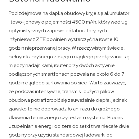
Pod zdejmowalną klapką obudowy kryje się akumulator
litowo-jonowy o pojemności 4500 mAh, który według
optymistycznych zapewnień laboratoryjnych
inżynierów z ZTE powinien wystarczyć na równe 10
godzin nieprzerwanej pracy. W rzeczywistym świecie,
pełnym kapryśnego zasięgu i ciągłego przełączania się
między nadajnikami, router przy dwóch aktywnie
podłączonych smartfonach pozwala na około 6 do 7
godzin ciągłego surfowania po sieci. Warto zauważyć,
że podczas intensywnej transmisji dużych plików
obudowa potrafi zrobić się zauważalnie ciepła, jednak
zjawisko to nie doprowadziło ani razu do groźnego
dławienia termicznego czy restartu systemu. Proces
uzupełniania energii od zera do setki trwa niecałe dwie
godziny przy użyciu standardowej ładowarki od