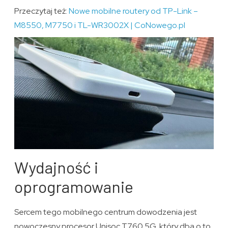
Przeczytaj też:
Nowe mobilne routery od TP-Link –
M8550, M7750 i TL-WR3002X | CoNowego.pl
Wydajność i
oprogramowanie
Sercem tego mobilnego centrum dowodzenia jest
nowoczesny procesor Unisoc T760 5G, który dba o to,