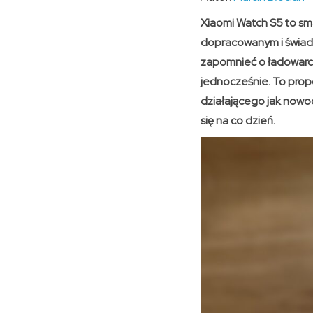
Xiaomi Watch S5 to sm
dopracowanym i świado
zapomnieć o ładowarce
jednocześnie. To propo
działającego jak nowo
się na co dzień.