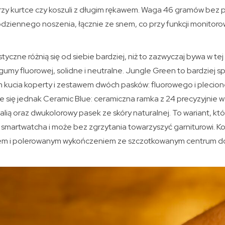
 przy kurtce czy koszuli z długim rękawem. Waga 46 gramów be
dziennego noszenia, łącznie ze snem, co przy funkcji monitor
yczne różnią się od siebie bardziej, niż to zazwyczaj bywa w tej k
 gumy fluorowej, solidne i neutralne. Jungle Green to bardziej s
kucia koperty i zestawem dwóch pasków: fluorowego i plecio
e się jednak Ceramic Blue: ceramiczna ramka z 24 precyzyjnie w
lią oraz dwukolorowy pasek ze skóry naturalnej. To wariant, któ
martwatcha i może bez zgrzytania towarzyszyć garniturowi. Kor
m i polerowanym wykończeniem ze szczotkowanym centrum d