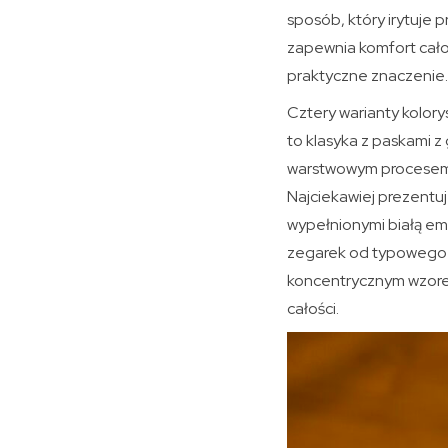
sposób, który irytuje
zapewnia komfort cało
praktyczne znaczenie.
Cztery warianty koloryst
to klasyka z paskami z
warstwowym procesem 
Najciekawiej prezentuj
wypełnionymi białą ema
zegarek od typowego s
koncentrycznym wzore
całości.