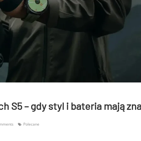
h S5 – gdy styl i bateria mają zn
omments
Polecane