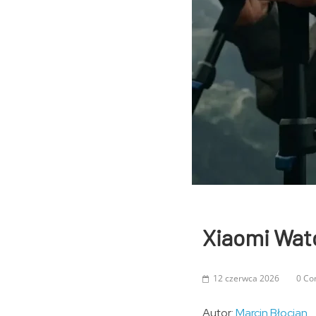
Xiaomi Watc
12 czerwca 2026
0 C
Autor:
Marcin Błocian