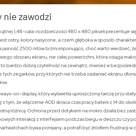
y nie zawodzi
nej 1,48-cala i rozdzielczości 480 x 480 pikseli prezentuje si
jest ostry, kolory nasycone, a czerń głęboka w sposób charakt
asność 2500 nitów brzmi imponująco, choć warto wiedzieć, że
go obszaru ekranu, nie całej powierzchni, która osiąga maks
a to bardzo dobrą czytelność na zewnątrz, również w bezpośred
 tych zegarków, przy których nie trzeba zasłaniać ekranu dłoni
nie.
lways-on-display, który wyświetla uproszczoną tarczę przy stał
ię z tym, że włączenie AOD skraca czas pracy baterii z 14 do oko
stotną różnicą. Ochrona przed dotykiem na mokro działa bez zas
owych interakcji z interfejsem podczas biegu w deszczu czy po
martwatchach bywa pomijany, a potrafi być źródłem frustracji 