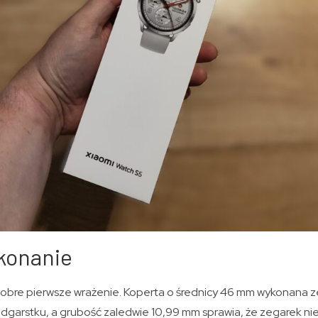
konanie
dobre pierwsze wrażenie. Koperta o średnicy 46 mm wykonana ze
dgarstku, a grubość zaledwie 10,99 mm sprawia, że zegarek nie