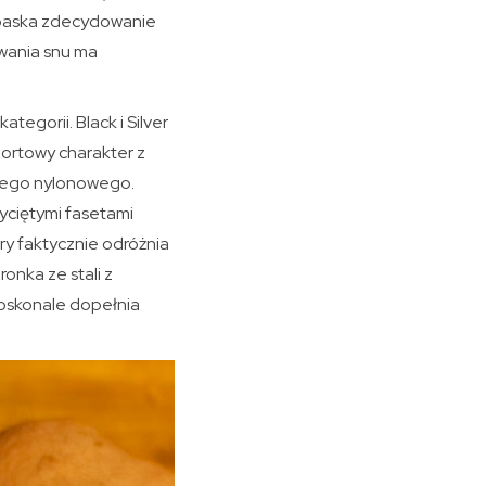
z paska zdecydowanie
owania snu ma
ategorii. Black i Silver
portowy charakter z
nego nylonowego.
yciętymi fasetami
ry faktycznie odróżnia
onka ze stali z
oskonale dopełnia