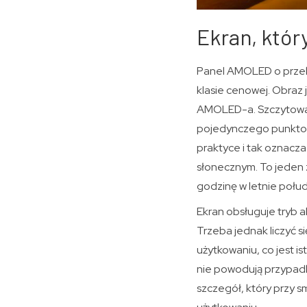
Ekran, któr
Panel AMOLED o przekąt
klasie cenowej. Obraz 
AMOLED-a. Szczytowa j
pojedynczego punktowe
praktyce i tak oznacz
słonecznym. To jeden z
godzinę w letnie połud
Ekran obsługuje tryb a
Trzeba jednak liczyć s
użytkowaniu, co jest i
nie powodują przypadk
szczegół, który przy s