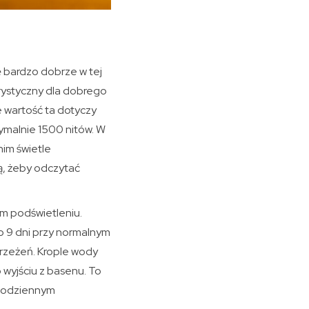
ę bardzo dobrze w tej
erystyczny dla dobrego
 wartość ta dotyczy
ymalnie 1500 nitów. W
nim świetle
ą, żeby odczytać
ym podświetleniu.
ło 9 dni przy normalnym
trzeżeń. Krople wody
 wyjściu z basenu. To
w codziennym