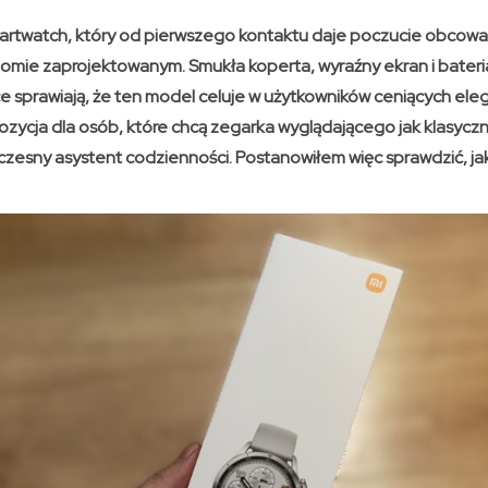
artwatch, który od pierwszego kontaktu daje poczucie obcowa
mie zaprojektowanym. Smukła koperta, wyraźny ekran i bateria
 sprawiają, że ten model celuje w użytkowników ceniących eleg
zycja dla osób, które chcą zegarka wyglądającego jak klasyczn
czesny asystent codzienności. Postanowiłem więc sprawdzić, ja