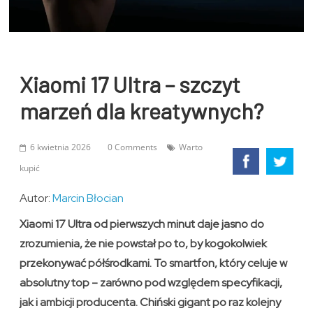
Xiaomi 17 Ultra – szczyt
marzeń dla kreatywnych?
6 kwietnia 2026
0 Comments
Warto
kupić
Autor:
Marcin Błocian
Xiaomi 17 Ultra od pierwszych minut daje jasno do
zrozumienia, że nie powstał po to, by kogokolwiek
przekonywać półśrodkami. To smartfon, który celuje w
absolutny top – zarówno pod względem specyfikacji,
jak i ambicji producenta. Chiński gigant po raz kolejny