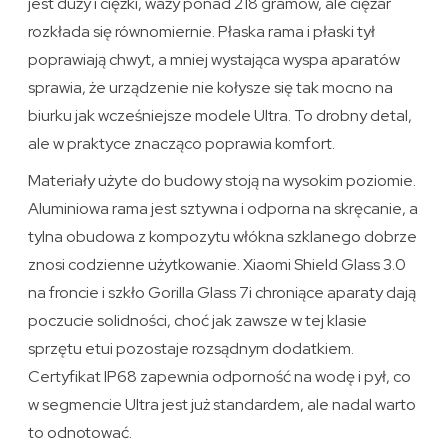
jest duży i ciężki, waży ponad 218 gramów, ale ciężar
rozkłada się równomiernie. Płaska rama i płaski tył
poprawiają chwyt, a mniej wystająca wyspa aparatów
sprawia, że urządzenie nie kołysze się tak mocno na
biurku jak wcześniejsze modele Ultra. To drobny detal,
ale w praktyce znacząco poprawia komfort.
Materiały użyte do budowy stoją na wysokim poziomie.
Aluminiowa rama jest sztywna i odporna na skręcanie, a
tylna obudowa z kompozytu włókna szklanego dobrze
znosi codzienne użytkowanie. Xiaomi Shield Glass 3.0
na froncie i szkło Gorilla Glass 7i chroniące aparaty dają
poczucie solidności, choć jak zawsze w tej klasie
sprzętu etui pozostaje rozsądnym dodatkiem.
Certyfikat IP68 zapewnia odporność na wodę i pył, co
w segmencie Ultra jest już standardem, ale nadal warto
to odnotować.