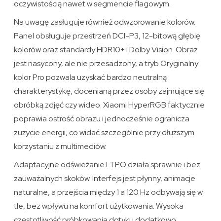
oczywistością nawet w segmencie flagowym.
Na uwagę zasługuje również odwzorowanie kolorów.
Panel obsługuje przestrzeń DCI-P3, 12-bitową głębię
kolorów oraz standardy HDR10+ i Dolby Vision. Obraz
jest nasycony, ale nie przesadzony, a tryb Oryginalny
kolor Pro pozwala uzyskać bardzo neutralną
charakterystykę, docenianą przez osoby zajmujące się
obróbką zdjęć czy wideo. Xiaomi HyperRGB faktycznie
poprawia ostrość obrazu i jednocześnie ogranicza
zużycie energii, co widać szczególnie przy dłuższym
korzystaniu z multimediów.
Adaptacyjne odświeżanie LTPO działa sprawnie i bez
zauważalnych skoków. Interfejs jest płynny, animacje
naturalne, a przejścia między 1 a 120 Hz odbywają się w
tle, bez wpływu na komfort użytkowania. Wysoka
częstotliwość próbkowania dotyku dodatkowo