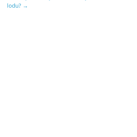
lodu?
→