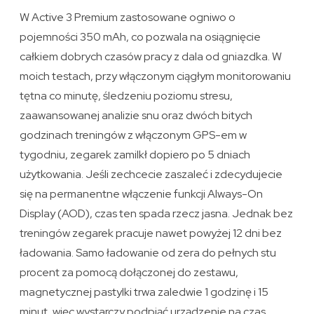
W Active 3 Premium zastosowane ogniwo o
pojemności 350 mAh, co pozwala na osiągnięcie
całkiem dobrych czasów pracy z dala od gniazdka. W
moich testach, przy włączonym ciągłym monitorowaniu
tętna co minutę, śledzeniu poziomu stresu,
zaawansowanej analizie snu oraz dwóch bitych
godzinach treningów z włączonym GPS-em w
tygodniu, zegarek zamilkł dopiero po 5 dniach
użytkowania. Jeśli zechcecie zaszaleć i zdecydujecie
się na permanentne włączenie funkcji Always-On
Display (AOD), czas ten spada rzecz jasna. Jednak bez
treningów zegarek pracuje nawet powyżej 12 dni bez
ładowania. Samo ładowanie od zera do pełnych stu
procent za pomocą dołączonej do zestawu,
magnetycznej pastylki trwa zaledwie 1 godzinę i 15
minut, więc wystarczy podpiąć urządzenie na czas