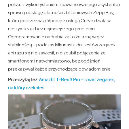
polsku z wykorzystaniem zaawansowanego asystenta i
sprawną obsługę płatności zbliżeniowych Zepp Pay,
która poprzez współpracę z usługą Curve działa w
naszym kraju bez najmniejszego problemu.
Oprogramowanie nadrabia za to żelazną wręcz
stabilnością – podczas kilkunastu dni testów zegarek
ani razu się nie zawiesił, nie zgubił połączenia ze
smartfonem i natychmiastowo, bez opóźnień
przekazywał każde przychodzące powiadomienie.
Przeczytaj też:
Amazfit T-Rex 3 Pro – smart zegarek,
na który czekałeś