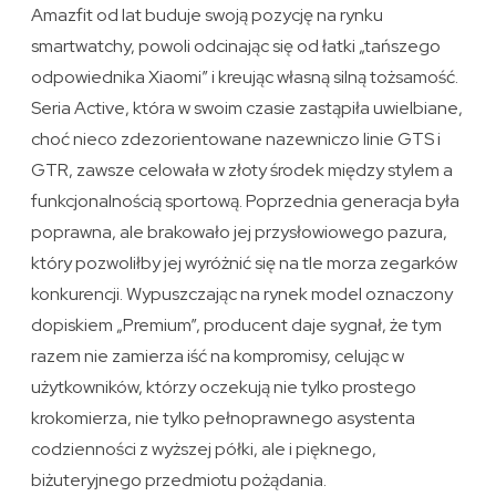
Amazfit od lat buduje swoją pozycję na rynku
smartwatchy, powoli odcinając się od łatki „tańszego
odpowiednika Xiaomi” i kreując własną silną tożsamość.
Seria Active, która w swoim czasie zastąpiła uwielbiane,
choć nieco zdezorientowane nazewniczo linie GTS i
GTR, zawsze celowała w złoty środek między stylem a
funkcjonalnością sportową. Poprzednia generacja była
poprawna, ale brakowało jej przysłowiowego pazura,
który pozwoliłby jej wyróżnić się na tle morza zegarków
konkurencji. Wypuszczając na rynek model oznaczony
dopiskiem „Premium”, producent daje sygnał, że tym
razem nie zamierza iść na kompromisy, celując w
użytkowników, którzy oczekują nie tylko prostego
krokomierza, nie tylko pełnoprawnego asystenta
codzienności z wyższej półki, ale i pięknego,
biżuteryjnego przedmiotu pożądania.