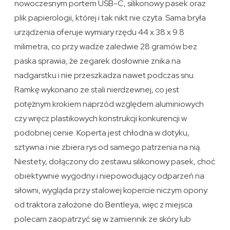
nowoczesnym portem USB-C, silikonowy pasek oraz
plik papierologii, której i tak nikt nie czyta. Sama bryła
urządzenia oferuje wymiary rzędu 44 x 38 x 9.8
milimetra, co przy wadze zaledwie 28 gramów bez
paska sprawia, że zegarek dosłownie znika na
nadgarstku i nie przeszkadza nawet podczas snu.
Ramkę wykonano ze stali nierdzewnej, co jest
potężnym krokiem naprzód względem aluminiowych
czy wręcz plastikowych konstrukcji konkurencji w
podobnej cenie. Koperta jest chłodna w dotyku,
sztywna i nie zbiera rys od samego patrzenia na nią.
Niestety, dołączony do zestawu silikonowy pasek, choć
obiektywnie wygodny i niepowodujący odparzeń na
siłowni, wygląda przy stalowej kopercie niczym opony
od traktora założone do Bentleya, więc z miejsca
polecam zaopatrzyć się w zamiennik ze skóry lub