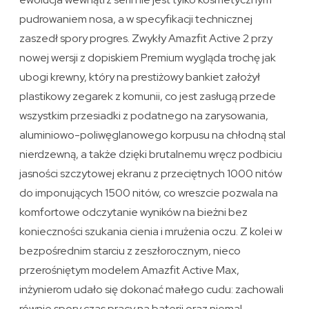
pudrowaniem nosa, a w specyfikacji technicznej
zaszedł spory progres. Zwykły Amazfit Active 2 przy
nowej wersji z dopiskiem Premium wygląda trochę jak
ubogi krewny, który na prestiżowy bankiet założył
plastikowy zegarek z komunii, co jest zasługą przede
wszystkim przesiadki z podatnego na zarysowania,
aluminiowo-poliwęglanowego korpusu na chłodną stal
nierdzewną, a także dzięki brutalnemu wręcz podbiciu
jasności szczytowej ekranu z przeciętnych 1000 nitów
do imponujących 1500 nitów, co wreszcie pozwala na
komfortowe odczytanie wyników na bieżni bez
konieczności szukania cienia i mrużenia oczu. Z kolei w
bezpośrednim starciu z zeszłorocznym, nieco
przerośniętym modelem Amazfit Active Max,
inżynierom udało się dokonać małego cudu: zachowali
równie spory czas pracy na baterii oraz niemal