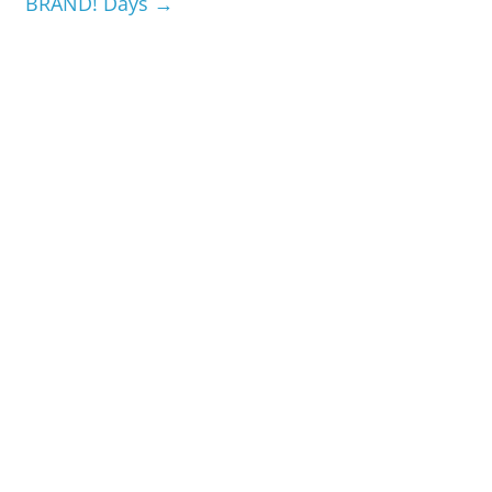
BRAND! Days
→