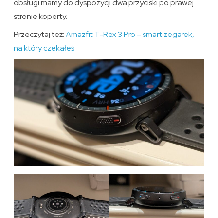
obsługi mamy do dyspozycji dwa przyciski po prawej
stronie koperty.
Przeczytaj też:
Amazfit T-Rex 3 Pro – smart zegarek,
na który czekałeś