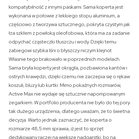
kompatybilność z innymi paskami. Sama koperta jest
wykonana w połowie z lekkiego stopu aluminium, a
częściowo z tworzywa sztucznego, pokryta czystym jak
łza szkłem z powłoką oleofobowa, która ma za zadanie
odpychać cząsteczki tłuszczu i wody. Dzięki temu
zabiegowi szybka lśni o błyszczy niczym klejnot.
Własnie tego brakowało w poprzednich modelach.
Sama bryła koperty jest okrągła, pozbawiona kantów i
ostrych krawędzi, dzięki czemu nie zaczepia się o rękaw
koszuli, bluzy lub kurtki. Mimo pokaźnych rozmiarów,
Active Max nie wydaje się sztucznie napompowanym
zegarkiem. W portfolio producenta nie było do tej pory
tak dużego urządzenia, dlatego uważam, że to świetna
decyzja. Warto jednak zaznaczyć, że koperta o
rozmiarze 48,5 mm sprawia, iż jest to sprzęt
dedykowany raczej na większe nadgarstki, bo na