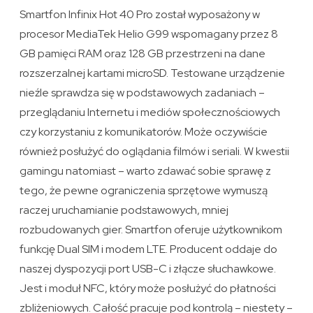
Smartfon Infinix Hot 40 Pro został wyposażony w
procesor MediaTek Helio G99 wspomagany przez 8
GB pamięci RAM oraz 128 GB przestrzeni na dane
rozszerzalnej kartami microSD. Testowane urządzenie
nieźle sprawdza się w podstawowych zadaniach –
przeglądaniu Internetu i mediów społecznościowych
czy korzystaniu z komunikatorów. Może oczywiście
również posłużyć do oglądania filmów i seriali. W kwestii
gamingu natomiast – warto zdawać sobie sprawę z
tego, że pewne ograniczenia sprzętowe wymuszą
raczej uruchamianie podstawowych, mniej
rozbudowanych gier. Smartfon oferuje użytkownikom
funkcję Dual SIM i modem LTE. Producent oddaje do
naszej dyspozycji port USB-C i złącze słuchawkowe.
Jest i moduł NFC, który może posłużyć do płatności
zbliżeniowych. Całość pracuje pod kontrolą – niestety –