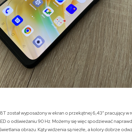
 został wyposażony w ekran o przekątnej 6,43″ pracujący w ro
ED o odświeżaniu 90 Hz. Możemy się więc spodziewać napraw
wietlania obrazu. Kąty widzenia są niezłe, a kolory dobrze od