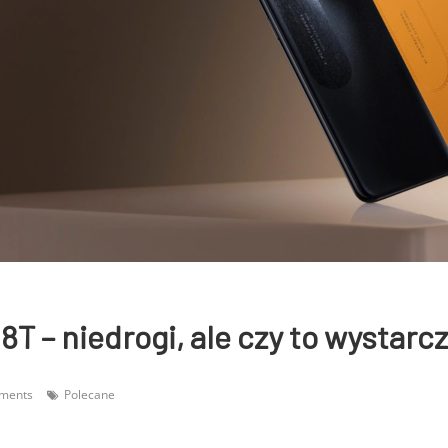
T – niedrogi, ale czy to wystarc
ments
Polecane