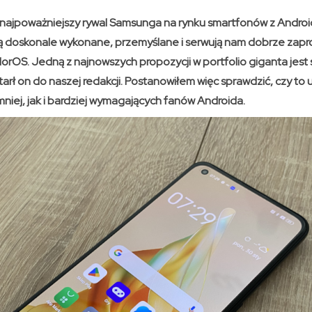
najpoważniejszy rywal Samsunga na rynku smartfonów z Andro
ą doskonale wykonane, przemyślane i serwują nam dobrze zap
rOS. Jedną z najnowszych propozycji w portfolio giganta je
tarł on do naszej redakcji. Postanowiłem więc sprawdzić, czy to 
niej, jak i bardziej wymagających fanów Androida.