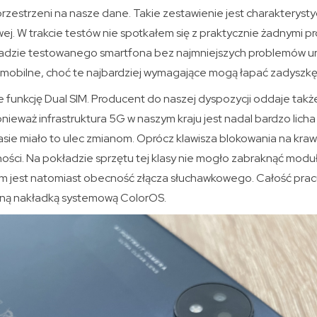
przestrzeni na nasze dane. Takie zestawienie jest charakterys
wej. W trakcie testów nie spotkałem się z praktycznie żadnymi 
kładzie testowanego smartfona bez najmniejszych problemów u
e mobilne, choć te najbardziej wymagające mogą łapać zadyszkę
funkcję Dual SIM. Producent do naszej dyspozycji oddaje tak
nieważ infrastruktura 5G w naszym kraju jest nadal bardzo licha 
zasie miało to ulec zmianom. Oprócz klawisza blokowania na kr
śności. Na pokładzie sprzętu tej klasy nie mogło zabraknąć modu
 jest natomiast obecność złącza słuchawkowego. Całość pracu
zną nakładką systemową ColorOS.