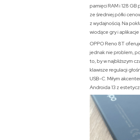
pamięci RAM i 128 GB 
ze średniej półki ceno
z wydajnością. Na po
wiodące gry i aplikacj
OPPO Reno 8T oferuje 
jednak nie problem, po
to, by w najbliższym c
klawisze regulacji gło
USB-C. Miłym akcentem
Androida 13 z estetyc