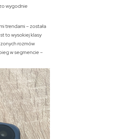
dzo wygodnie
i trendami – została
st to wysokiej klasy
adzonych rozmów
zabieg w segmencie –