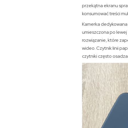
przekątna ekranu spr
konsumować treści mult
Kamerka dedykowana ro
umieszczona po lewej s
rozwiązanie, które za
wideo. Czytnik linii p
czytniki często osadz