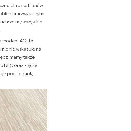
tyczne dla smartfonów
problemami związanymi
ruchomimy wszystkie
.
że modem 4G. To
i nic nie wskazuje na
awędzi mamy także
łu NFC oraz złącza
je pod kontrolą