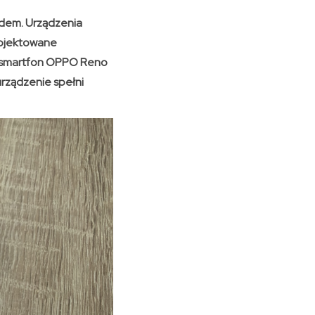
idem. Urządzenia
rojektowane
st smartfon OPPO Reno
urządzenie spełni