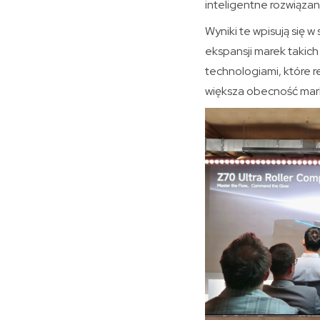
inteligentne rozwiąza
Wyniki te wpisują się 
ekspansji marek takic
technologiami, które r
większa obecność mark