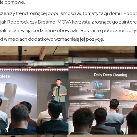
nia domowe.
w szerszy trend rosnącej popularności automatyzacji domu. Podo
h jak Roborock czy Dreame, MOVA korzysta z rosnącego zainter
ealnie ułatwiają codzienne obowiązki. Rosnąca społeczność uży
i w mediach dodatkowo wzmacniają jej pozycję.