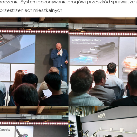
czenia. System pokonywania progów i przeszkód sprawia, że u
 przestrzeniach mieszkalnych.