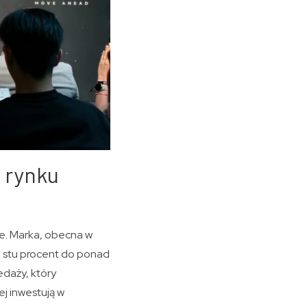
a rynku
ie. Marka, obecna w
j stu procent do ponad
edaży, który
ej inwestują w