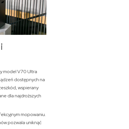
i
wy model V70 Ultra
urządzeń dostępnych na
zeszkód, wspierany
ane dla najdroższych
erfekcyjnym mopowaniu.
nów pozwala uniknąć