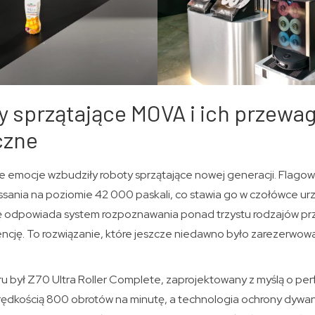
 sprzątające MOVA i ich przewag
czne
ze emocje wzbudziły roboty sprzątające nowej generacji. Flago
 ssania na poziomie 42 000 paskali, co stawia go w czołówce 
ję odpowiada system rozpoznawania ponad trzystu rodzajów pr
encję. To rozwiązanie, które jeszcze niedawno było zarezerwow
u był Z70 Ultra Roller Complete, zaprojektowany z myślą o p
rędkością 800 obrotów na minutę, a technologia ochrony dywa