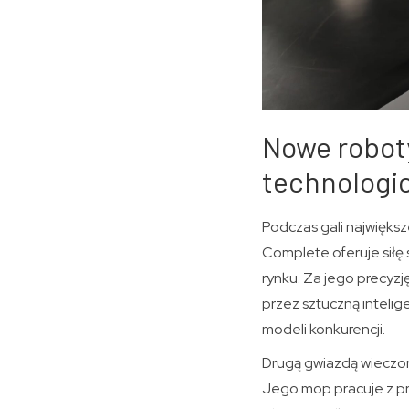
Nowe roboty
technologi
Podczas gali najwięks
Complete oferuje siłę
rynku. Za jego precyz
przez sztuczną intelig
modeli konkurencji.
Drugą gwiazdą wieczor
Jego mop pracuje z p