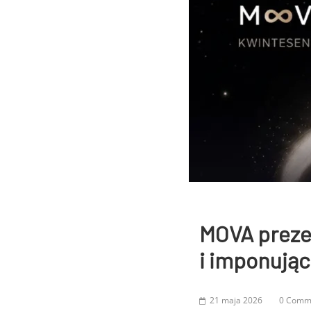
MOVA preze
i imponując
21 maja 2026
0 Comm