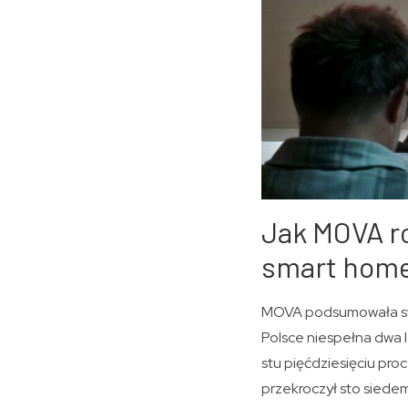
Jak MOVA ro
smart hom
MOVA podsumowała swoj
Polsce niespełna dwa 
stu pięćdziesięciu pro
przekroczył sto siedem