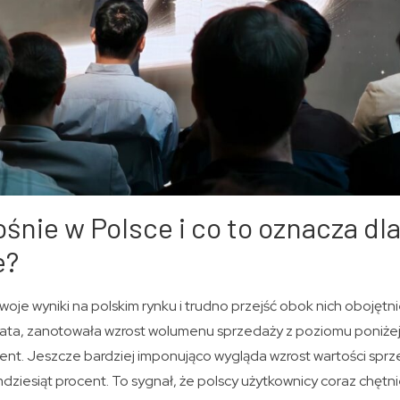
śnie w Polsce i co to oznacza dl
e?
e wyniki na polskim rynku i trudno przejść obok nich obojętn
lata, zanotowała wzrost wolumenu sprzedaży z poziomu poniże
cent. Jeszcze bardziej imponująco wygląda wzrost wartości sprz
dziesiąt procent. To sygnał, że polscy użytkownicy coraz chętni