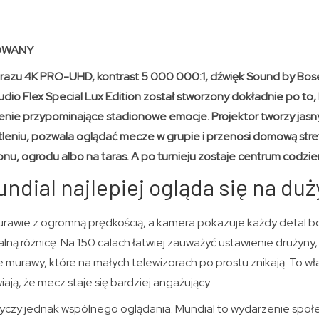
OWANY
obrazu 4K PRO-UHD, kontrast 5 000 000:1, dźwięk Sound by B
udio Flex Special Lux Edition został stworzony dokładnie po to
nie przypominające stadionowe emocje. Projektor tworzy jasny
leniu, pozwala oglądać mecze w grupie i przenosi domową stref
onu, ogrodu albo na taras. A po turnieju zostaje centrum codzien
ndial najlepiej ogląda się na du
urawie z ogromną prędkością, a kamera pokazuje każdy detal bo
lną różnicę. Na 150 calach łatwiej zauważyć ustawienie drużyny, r
 murawy, które na małych telewizorach po prostu znikają. To wł
iają, że mecz staje się bardziej angażujący.
yczy jednak wspólnego oglądania. Mundial to wydarzenie społe