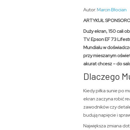
Autor:
Marcin Błocian
ARTYKUŁ SPONSOR
Duży ekran, 150 cali 
TV. Epson EF 73 Lifest
Mundialu w doświadcze
przy mieszanym oświet
akurat chcesz – do sal
Dlaczego Mu
Kiedy piłka sunie po m
ekran zaczyna robić rea
zawodników czy detale
budują napięcie i spraw
Największa zmiana dot