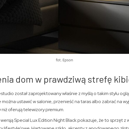
fot. Epson
nia dom w prawdziwą strefę kib
festudio został zaprojektowany właśnie z myślą o takim stylu ogl
 można ustawić w salonie, przenieść na taras albo zabrać na wyja
 niż oferują telewizory premium.
wersją Special Lux Edition Night Black pokazuje, że to sprzęt z w
y lifestyle’owe. Hartowane szkło, akcenty z anodowanego zło