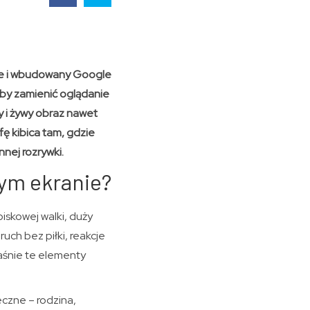
ose i wbudowany Google
, by zamienić oglądanie
 i żywy obraz nawet
ę kibica tam, gdzie
nej rozrywki.
żym ekranie?
iskowej walki, duży
uch bez piłki, reakcje
aśnie te elementy
czne – rodzina,