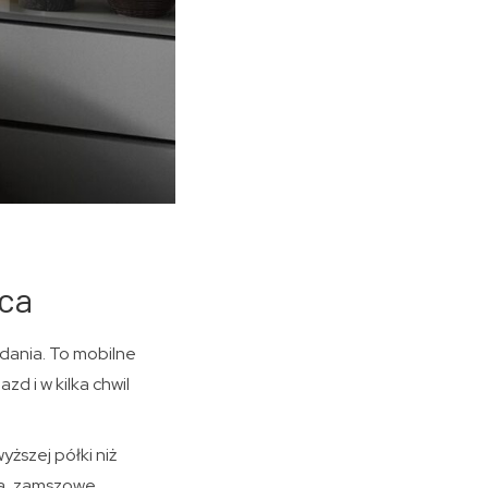
ica
ądania. To mobilne
zd i w kilka chwil
yższej półki niż
ta, zamszowe