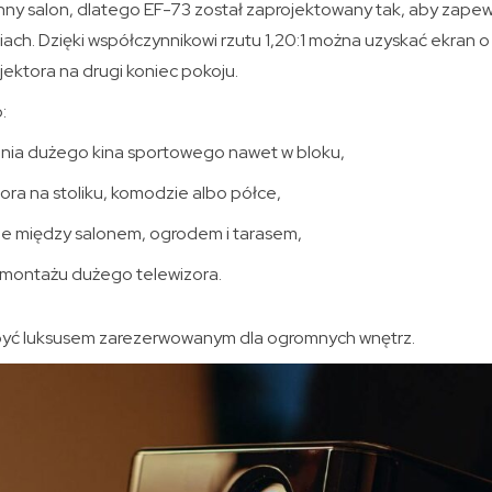
nny salon, dlatego EF-73 został zaprojektowany tak, aby zape
iach. Dzięki współczynnikowi rzutu 1,20:1 można uzyskać ekran 
jektora na drugi koniec pokoju.
:
nia dużego kina sportowego nawet w bloku,
ora na stoliku, komodzie albo półce,
e między salonem, ogrodem i tarasem,
 montażu dużego telewizora.
 być luksusem zarezerwowanym dla ogromnych wnętrz.