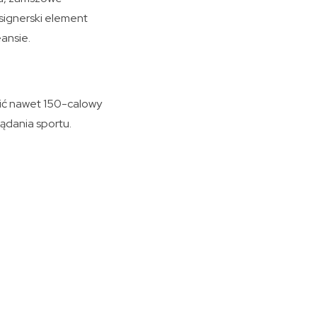
esignerski element
eansie.
tlić nawet 150-calowy
ądania sportu.