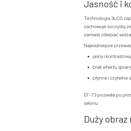
Jasność i ko
Technologia 3LCD zape
zachowuje soczystą zi
zamiast oślepiać widza
Najważniejsze przewag
jasny i kontrastow
brak efektu spran
płynne i czytelne 
EF-73 pozwala po pros
salonu.
Duży obraz