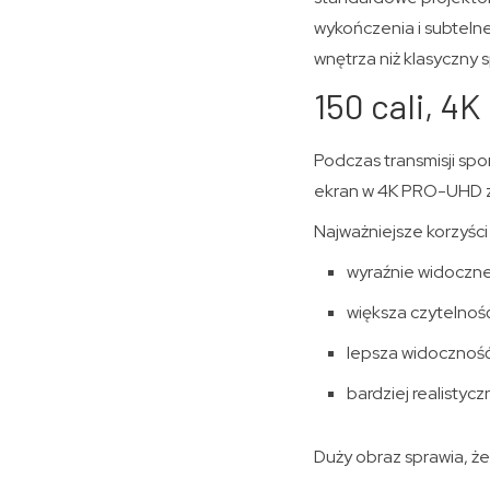
wykończenia i subtelne
wnętrza niż klasyczny 
150 cali, 4
Podczas transmisji spo
ekran w 4K PRO-UHD z 
Najważniejsze korzyśc
wyraźnie widoczne 
większa czytelność
lepsza widoczność 
bardziej realistyc
Duży obraz sprawia, ż