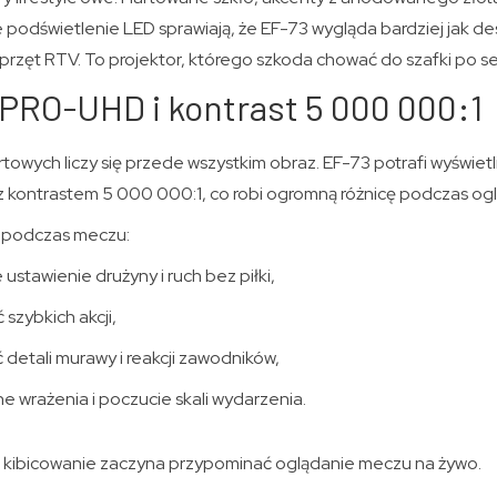
 podświetlenie LED sprawiają, że EF-73 wygląda bardziej jak d
sprzęt RTV. To projektor, którego szkoda chować do szafki po s
K PRO-UHD i kontrast 5 000 000:1
rtowych liczy się przede wszystkim obraz. EF-73 potrafi wyświe
kontrastem 5 000 000:1, co robi ogromną różnicę podczas ogl
i podczas meczu:
ustawienie drużyny i ruch bez piłki,
 szybkich akcji,
detali murawy i reakcji zawodników,
zne wrażenia i poczucie skali wydarzenia.
e kibicowanie zaczyna przypominać oglądanie meczu na żywo.