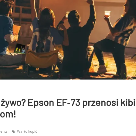
 żywo? Epson EF‑73 przenosi kib
iom!
ents
Warto kupić