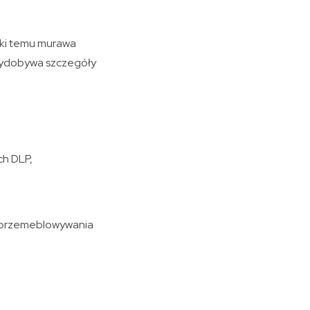
ęki temu murawa
 wydobywa szczegóły
ch DLP,
zy przemeblowywania