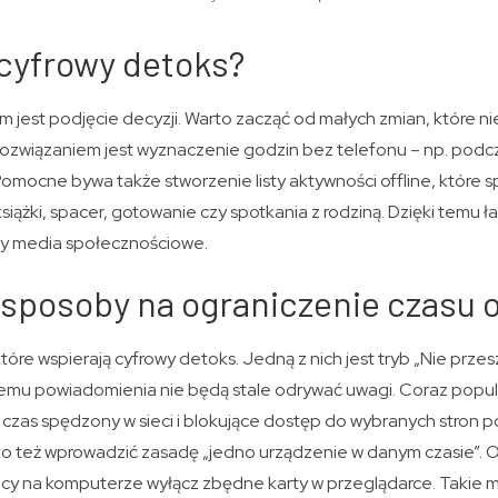
 cyfrowy detoks?
m jest podjęcie decyzji. Warto zacząć od małych zmian, które n
ozwiązaniem jest wyznaczenie godzin bez telefonu – np. podcz
mocne bywa także stworzenie listy aktywności offline, które s
iążki, spacer, gotowanie czy spotkania z rodziną. Dzięki temu ła
ły media społecznościowe.
sposoby na ograniczenie czasu o
 które wspierają cyfrowy detoks. Jedną z nich jest tryb „Nie prz
remu powiadomienia nie będą stale odrywać uwagi. Coraz popular
 czas spędzony w sieci i blokujące dostęp do wybranych stron 
to też wprowadzić zasadę „jedno urządzenie w danym czasie”. Og
acy na komputerze wyłącz zbędne karty w przeglądarce. Takie ma