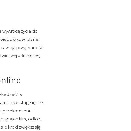
ie wywrócą życia do
as posiłków lub na
prawiają przyjemność.
twiej wypełnić czas,
nline
eszkadzać” w
niejsze stają się też
po przekroczeniu
lądając film, odłóż
łe kroki zwiększają