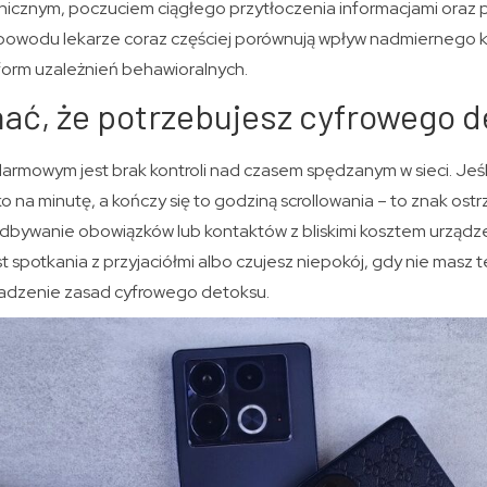
icznym, poczuciem ciągłego przytłoczenia informacjami oraz 
 powodu lekarze coraz częściej porównują wpływ nadmiernego k
 form uzależnień behawioralnych.
ać, że potrzebujesz cyfrowego 
rmowym jest brak kontroli nad czasem spędzanym w sieci. Jeśli
ko na minutę, a kończy się to godziną scrollowania – to znak os
bywanie obowiązków lub kontaktów z bliskimi kosztem urządzeń.
st spotkania z przyjaciółmi albo czujesz niepokój, gdy nie masz 
adzenie zasad cyfrowego detoksu.