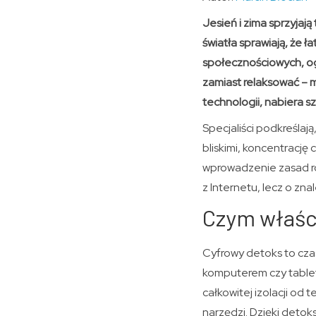
Jesień i zima sprzyjaj
światła sprawiają, że ł
społecznościowych, og
zamiast relaksować – m
technologii, nabiera 
Specjaliści podkreślają
bliskimi, koncentrację
wprowadzenie zasad ró
z Internetu, lecz o zn
Czym właści
Cyfrowy detoks to cza
komputerem czy table
całkowitej izolacji od 
narzędzi. Dzięki detok