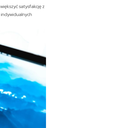
większyć satysfakcję z
o indywidualnych