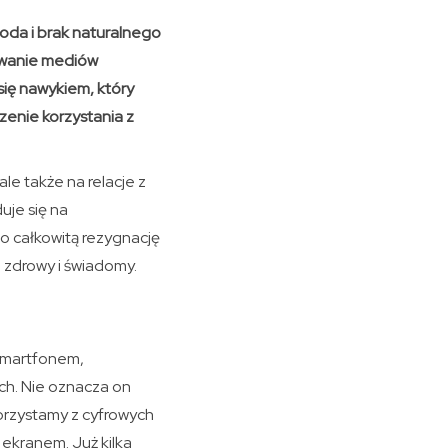
goda i brak naturalnego
lowanie mediów
się nawykiem, który
zenie korzystania z
le także na relacje z
uje się na
o całkowitą rezygnację
b zdrowy i świadomy.
 smartfonem,
h. Nie oznacza on
 korzystamy z cyfrowych
 ekranem. Już kilka