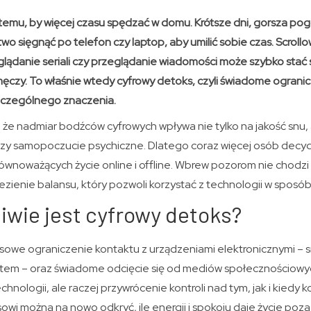
ą temu, by więcej czasu spędzać w domu. Krótsze dni, gorsza po
atwo sięgnąć po telefon czy laptop, aby umilić sobie czas. Scrol
lądanie seriali czy przeglądanie wiadomości może szybko stać 
ęczy. To właśnie wtedy cyfrowy detoks, czyli świadome ogranic
szczególnego znaczenia.
, że nadmiar bodźców cyfrowych wpływa nie tylko na jakość snu, a
 czy samopoczucie psychiczne. Dlatego coraz więcej osób decyd
wnoważących życie online i offline. Wbrew pozorom nie chodzi 
alezienie balansu, który pozwoli korzystać z technologii w sposó
wie jest cyfrowy detoks?
sowe ograniczenie kontaktu z urządzeniami elektronicznymi –
tem – oraz świadome odcięcie się od mediów społecznościowyc
technologii, ale raczej przywrócenie kontroli nad tym, jak i kiedy
sowi można na nowo odkryć, ile energii i spokoju daje życie poza