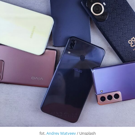
fot.
Andrey Matveev
/ Unsplash