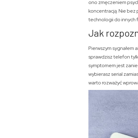
ono zmęczeniem psych
koncentracją. Nie bez
technologii do innych
Jak rozpozn
Pierwszym sygnałem ala
sprawdzisz telefon tyl
symptomem jest zanied
wybierasz serial zamia
warto rozważyć wprow