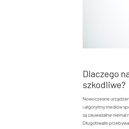
Dlaczego na
szkodliwe?
Nowoczesne urządzeni
i algorytmy mediów spo
są zauważalne niemal 
Długotrwałe przebywan