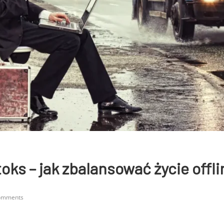
oks – jak zbalansować życie offlin
omments