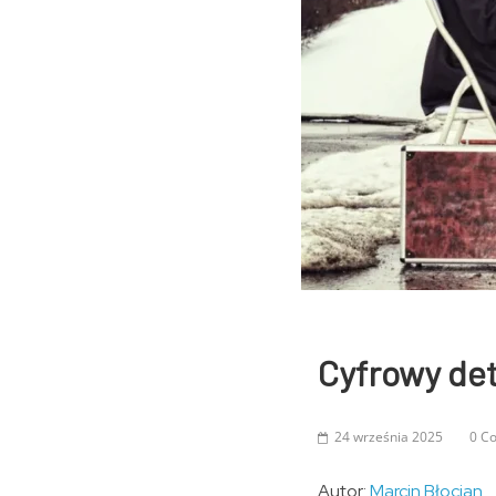
Cyfrowy det
24 września 2025
0 C
Autor:
Marcin Błocian