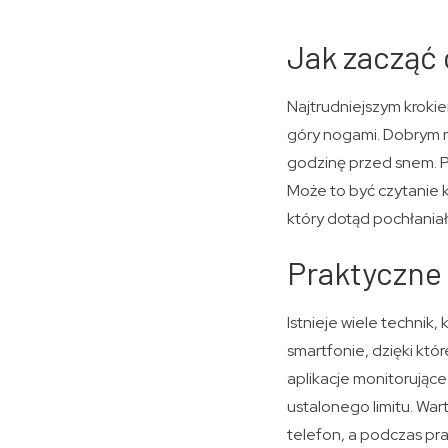
Jak zacząć
Najtrudniejszym krokie
góry nogami. Dobrym r
godzinę przed snem. Po
Może to być czytanie ks
który dotąd pochłania
Praktyczne 
Istnieje wiele technik,
smartfonie, dzięki któ
aplikacje monitorujące
ustalonego limitu. War
telefon, a podczas pr