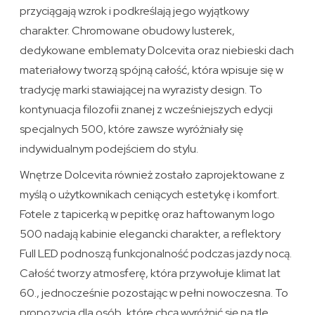
przyciągają wzrok i podkreślają jego wyjątkowy
charakter. Chromowane obudowy lusterek,
dedykowane emblematy Dolcevita oraz niebieski dach
materiałowy tworzą spójną całość, która wpisuje się w
tradycję marki stawiającej na wyrazisty design. To
kontynuacja filozofii znanej z wcześniejszych edycji
specjalnych 500, które zawsze wyróżniały się
indywidualnym podejściem do stylu.
Wnętrze Dolcevita również zostało zaprojektowane z
myślą o użytkownikach ceniących estetykę i komfort.
Fotele z tapicerką w pepitkę oraz haftowanym logo
500 nadają kabinie elegancki charakter, a reflektory
Full LED podnoszą funkcjonalność podczas jazdy nocą.
Całość tworzy atmosferę, która przywołuje klimat lat
60., jednocześnie pozostając w pełni nowoczesna. To
propozycja dla osób, które chcą wyróżnić się na tle