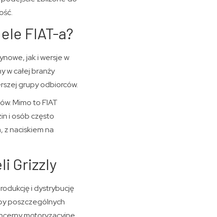
ość.
ele FIAT-a?
nowe, jak i wersje w
my w całej branży
erszej grupy odbiorców.
ów. Mimo to FIAT
in i osób często
 z naciskiem na
i Grizzly
odukcję i dystrybucję
zeby poszczególnych
oncerny motoryzacyjne.