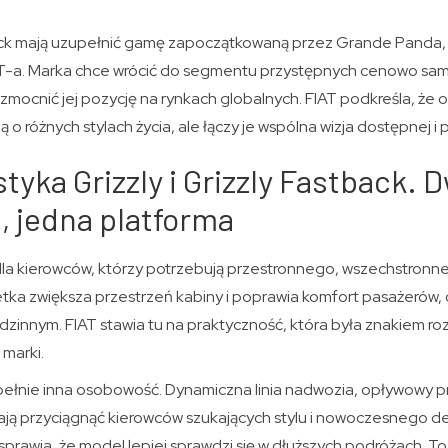
tback mają uzupełnić gamę zapoczątkowaną przez Grande Panda,
FIAT-a. Marka chce wrócić do segmentu przystępnych cenowo s
mocnić jej pozycję na rynkach globalnych. FIAT podkreśla, że o
o różnych stylach życia, ale łączy je wspólna wizja dostępnej i 
tyka Grizzly i Grizzly Fastback. 
 jedna platforma
 dla kierowców, którzy potrzebują przestronnego, wszechstron
tka zwiększa przestrzeń kabiny i poprawia komfort pasażerów, 
zinnym. FIAT stawia tu na praktyczność, która była znakiem r
 marki.
pełnie inna osobowość. Dynamiczna linia nadwozia, opływowy prof
ają przyciągnąć kierowców szukających stylu i nowoczesnego de
rawia, że model lepiej sprawdzi się w dłuższych podróżach. To