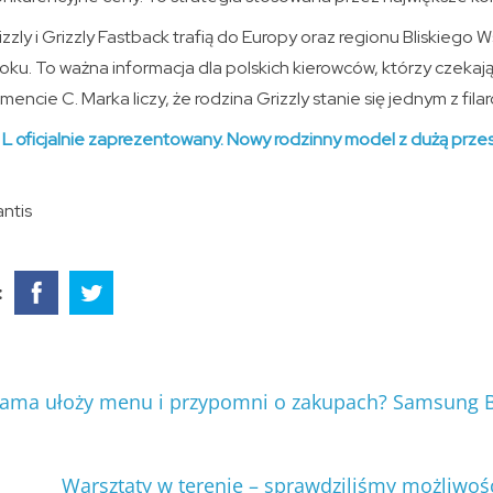
zzly i Grizzly Fastback trafią do Europy oraz regionu Bliskiego W
oku. To ważna informacja dla polskich kierowców, którzy czeka
ie C. Marka liczy, że rodzina Grizzly stanie się jednym z filaró
 oficjalnie zaprezentowany. Nowy rodzinny model z dużą przest
antis
:
sama ułoży menu i przypomni o zakupach? Samsung 
Warsztaty w terenie – sprawdziliśmy możliwoś