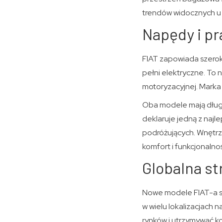
trendów widocznych u 
Napędy i pr
FIAT zapowiada szerok
pełni elektryczne. To n
motoryzacyjnej. Marka 
Oba modele mają długo
deklaruje jedną z najl
podróżujących. Wnętr
komfort i funkcjonalno
Globalna st
Nowe modele FIAT-a są
w wielu lokalizacjach
rynków i utrzymywać k