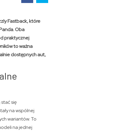
zzly Fastback, które
 Panda. Oba
od praktycznej
owników to ważna
alnie dostępnych aut,
balne
 stać się
ały na wspólnej
ych wariantów. To
modeli na jednej