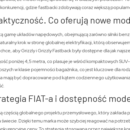
konkurencji, gdzie fastbacki zdobywają coraz większą popularn
aktyczność. Co oferują nowe mod
ą gamę układów napędowych, obejmującą zarówno silniki benzy
aturalny krok w stronę globalnej elektryfikacji, którą obserwuje
chce, aby Grizzly i Grizzly Fastback były dostępne dla jak najsz
ść poniżej 4,5 metra, co plasuje je wśród kompaktowych SUV-
epszych w klasie pojemności bagażnika, co jest kluczowe dla rodz
za mają być dopracowane pod kątem codziennego użytkowania,
ść.
rategia FIAT-a i dostępność model
 częścią globalnego projektu przemysłowego, który zakłada pr
 na świecie. Dzięki temu marka może szybciej reagować na potr
onkurencyjne ceny. To strategia stosowana przez największe k