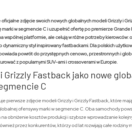
 oficjalne zdjęcie swoich nowych globalnych modeli Grizzly i Gri
 marki w segmencie C i uzupełnić ofertę po premierze Grande
 wspólnej platformie, ale celują w różne potrzeby kierowców: 
o dynamiczny styl inspirowany fastbackami. Dla polskich użytk
apowiada powrót do przystępnych cenowo, przestronnych i glob
kurować z popularnymi SUV-ami i crossoverami w Europie.
 i Grizzly Fastback jako nowe glo
egmencie C
uje pierwsze zdjęcie modeli Grizzly i Grizzly Fastback, które mają
obalnej ofensywy marki w segmencie C. Oba samochody powst
 na obniżenie kosztów produkcji i szybsze wprowadzanie kolejn
wnież przez konkurentów, którzy od lat rozwijają całe rodziny 