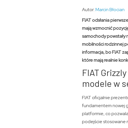
Autor:
Marcin Błocian
FIAT odsłania pierwsze
mają wzmocnić pozycję
samochody powstały na
mobilności rodzinnej p
informacja, bo FIAT z
które mają realnie kon
FIAT Grizzly
modele w s
FIAT oficjalnie prezent
fundamentem nowej gl
platformie, co pozwala
podejście stosowane ró