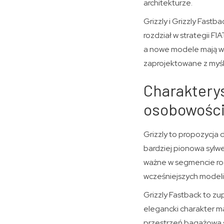
architekturze.
Grizzly i Grizzly Fas
rozdział w strategii 
a nowe modele mają wz
zaprojektowane z myślą 
Charakterys
osobowości,
Grizzly to propozycja
bardziej pionowa sylwe
ważne w segmencie rod
wcześniejszych modeli
Grizzly Fastback to zu
elegancki charakter m
przestrzeń bagażowa sp