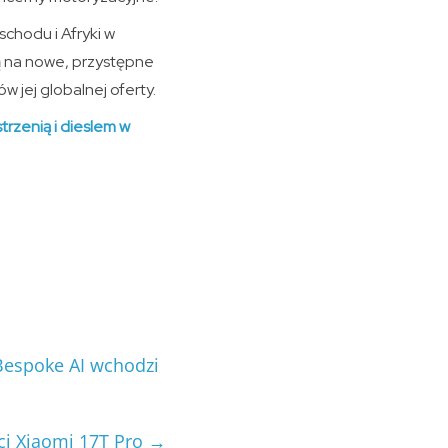
schodu i Afryki w
ją na nowe, przystępne
w jej globalnej oferty.
rzenią i dieslem w
Bespoke AI wchodzi
ci Xiaomi 17T Pro
→