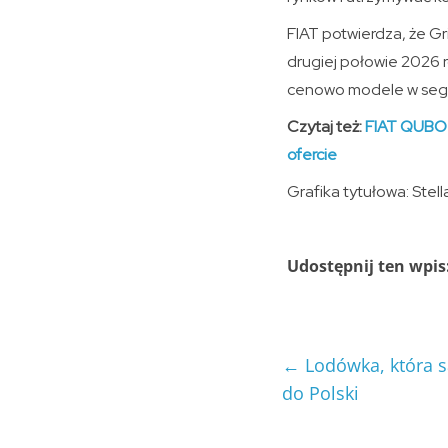
FIAT potwierdza, że Gri
drugiej połowie 2026 r
cenowo modele w segmenc
Czytaj też:
FIAT QUBO L
ofercie
Grafika tytułowa: Stell
Udostępnij ten wpis
←
Lodówka, która 
do Polski