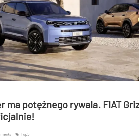
r ma potężnego rywala. FIAT Grizz
icjalnie!
mments
Top5