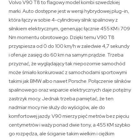
Volvo V90 T8 to flagowy model kombi szwedzkiej
marki. Auto dostępne jest w wersji hybrydowej plug-in,
która łączy w sobie 4-cylindrowy silnik spalinowy z
silnikiem elektrycznym, generując łącznie 455 KM i 709
Nm momentu obrotowego. Dzięki temu V90 T8
przyspiesza od 0 do 100 km/h w zaledwie 4,7 sekundy
i oferuje zasięg do 60 km na samym prądzie. Trzeba
przyznać, że wyglądający tak niepozornie samochód
może śmiało konkurować z samochodami sportowymi
takimi jak BMW albo nawet Porsche. Połączenie silników
spalinowego oraz wsparcie elektrycznych daje potężny
zastrzyk mocy. Jednak trzeba pamiętać, że ten
nadmiar mocy nie służy do wyścigów, ale do
komfortowej jazdy. V90 mierzy pięć metrów bez pięciu
centymetrów i waży ponad dwie tony, a 455 KM szybko
go rozpędza, ale ściganie takim wielkim i ciężkim