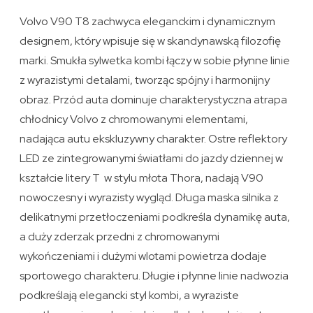
Volvo V90 T8 zachwyca eleganckim i dynamicznym
designem, który wpisuje się w skandynawską filozofię
marki. Smukła sylwetka kombi łączy w sobie płynne linie
z wyrazistymi detalami, tworząc spójny i harmonijny
obraz. Przód auta dominuje charakterystyczna atrapa
chłodnicy Volvo z chromowanymi elementami,
nadająca autu ekskluzywny charakter. Ostre reflektory
LED ze zintegrowanymi światłami do jazdy dziennej w
kształcie litery T w stylu młota Thora, nadają V90
nowoczesny i wyrazisty wygląd. Długa maska silnika z
delikatnymi przetłoczeniami podkreśla dynamikę auta,
a duży zderzak przedni z chromowanymi
wykończeniami i dużymi wlotami powietrza dodaje
sportowego charakteru. Długie i płynne linie nadwozia
podkreślają elegancki styl kombi, a wyraziste