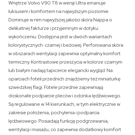
Wnętrze Volvo V90 T8 w wersji Ultra emanuje
luksusem i komfortem na najwyższym poziomie.
Dominuje w nim najwyższej jakości skóra Nappa o
delikatnej fakturze i przyjemnym w dotyku
wykończeniu. Dostępna jest w dwóch wariantach
kolorystycznych: czarnej i beżowej. Perforowana skóra
w obszarach wentylacji zapewnia optymalny komfort
termiczny. Kontrastowe przeszycia w kolorze czarnym
lub białym nadają tapicerce elegancki wygląd. Na
oparciach foteli przednich znajdziemy też miniaturkę
szwedzkiej flagi. Fotele przednie zapewniają
doskonałe podparcie pleców i odcinka lędźwiowego.
Są regulowane w 14 kierunkach, w tym elektrycznie w
zakresie położenia, pochylenia i podparcia
lędźwiowego. Posiadają funkcję podgrzewania,
wentylacji i masażu, co zapewnia dodatkowy komfort