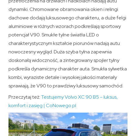
przetłoczenia na drzwiach i nadkolach nadają autu
dynamiki. Chromowane obramowania okien i relingi
dachowe dodają luksusowego charakteru, a duże felgi
aluminiowe w różnych wzorach podkreślają sportowy
potencjał V90. Smukłe tylne światła LED o
charakterystycznym kształcie piorunów nadają autu
nowoczesny wygląd. Duża szyba tylna zapewnia
doskonałą widoczność, a zintegrowany spojler tylny
podkreśla dynamiczny charakter auta. Smukła sylwetka
kombi, wyraziste detale i wysokiej jakości materiały
sprawiają, że V90 to prawdziwy luksusowy samochód.
Przeczytaj też:
Testujemy Volvo XC 90 B5 – luksus,
komfort i zasięg | CoNowego.pl