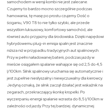
samochodem w wersji kombi nie jest zalecane.
Czujemy to bardzo mocno szczególnie podczas
hamowania, tę masę po prostu czujemy. Dość o
ściganiu, V90 T8 to nie tylko szybki, ale przede
wszystkim luksusowy, komfortowy samochód, ale
również auto przyjazny dla środowiska. Dzięki napędowi
hybrydowemu plug-in emisja spalin jest znacznie
niższa niż w przypadku tradycyjnych aut spalinowych.
Przy w pełni naładowanej baterii, podczas jazdy w
mieście osiągałem spalanie wahające się od 2,5 do 4,5
l/100km. Silnik spalinowy uruchamia się automatycznie i
jest zupełnie niesłyszalny i niewyczuwalny dla kierowcy.
Jedyną oznaką, że silnik zaczął działać jest wskaźnik na
zegarach, przekraczający ikonkę kropelki. Po
wyczerpaniu energii spalanie wzrasta do 8,5 l/100km w
zależności od jazdy. Przy tej bardziej dynamicznej