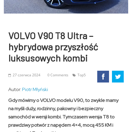
VOLVO V90 T8 Ultra –
hybrydowa przyszłość
luksusowych kombi
27 czerwca 2024
0 Comments
Top5
Autor:
Piotr Młyński
Gdy mówimy o VOLVO modelu V90, to zwykle mamy
na myśli duży, rodzinny, pakowny i bezpieczny
samochód w wersji kombi. Tymczasem wersja T8 to
prawdziwy potwór z napędem 4×4, mocą 455 KM i